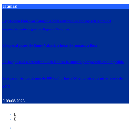
Ultimas!
Experiencia Endeavor Patagonia 2026 confirma su line up: referentes del
emprendimiento argentino llegan a Neuquén.
El especial posteo de Enner Valencia a horas de sumarse a Boca
La Joaqui salió a defender a Luck Ra tras la ruptura y sorprendió con un pedido
Se esperan vientos de más de 100 km/h y hasta 50 centímetros de nieve: alerta del
SMN
09/08/2026
Noticias