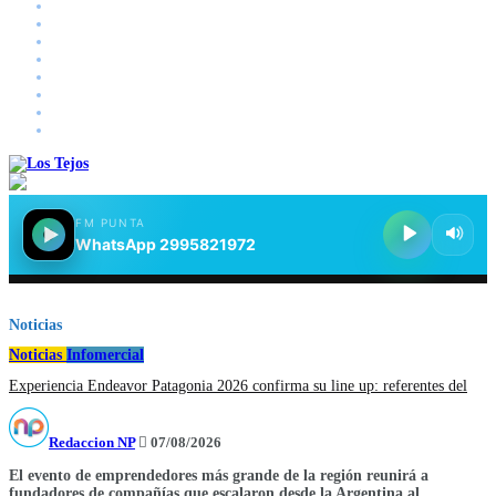
Deportes
Salud
Entretenimiento
Energía
Infomercial
Podcasts
Mascotas
Foodie Valley
Noticias
Noticias
Infomercial
Experiencia Endeavor Patagonia 2026 confirma su line up: referentes del
Redaccion NP
07/08/2026
El evento de emprendedores más grande de la región reunirá a
fundadores de compañías que escalaron desde la Argentina al