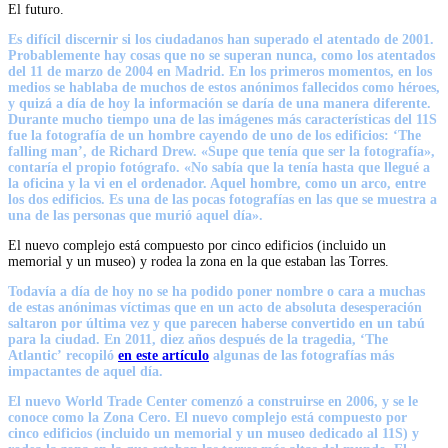
El futuro.
Es difícil discernir si
los ciudadanos han superado el atentado de 2001
.
Probablemente hay cosas que no se superan nunca, como los atentados
del 11 de marzo de 2004 en Madrid. En los primeros momentos, en los
medios se hablaba de muchos de estos anónimos fallecidos como héroes,
y quizá a día de hoy la información se daría de una manera diferente.
Durante mucho tiempo una de las imágenes más características del 11S
fue la fotografía de un hombre cayendo de uno de los edificios:
‘The
falling man’, de Richard Drew.
«Supe que tenía que ser la fotografía»,
contaría el propio fotógrafo. «No sabía que la tenía hasta que llegué a
la oficina y la vi en el ordenador. Aquel hombre, como un arco, entre
los dos edificios. Es una de las pocas fotografías en las que se muestra a
una de las personas que murió aquel día».
El nuevo complejo está compuesto por cinco edificios (incluido un
memorial y un museo) y rodea la zona en la que estaban las Torres.
Todavía a día de hoy no se ha podido poner nombre o cara a muchas
de estas anónimas víctimas que en un acto de absoluta desesperación
saltaron por última vez y que parecen haberse convertido en un tabú
para la ciudad.
En 2011, diez años después de la tragedia, ‘The
Atlantic’
recopiló
en este artículo
algunas de las fotografías más
impactantes de aquel día.
El nuevo World Trade Center comenzó a construirse en 2006, y se
le
conoce como la Zona Cero
. El nuevo complejo está compuesto por
cinco edificios (incluido un memorial y un museo dedicado al 11S) y