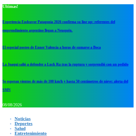
Ultimas!
Experiencia Endeavor Patagonia 2026 confirma su line up: referentes del
emprendimiento argentino llegan a Neuquén.
El especial posteo de Enner Valencia a horas de sumarse a Boca
La Joaqui salió a defender a Luck Ra tras la ruptura y sorprendió con un pedido
Se esperan vientos de más de 100 km/h y hasta 50 centímetros de nieve: alerta del
SMN
08/08/2026
Noticias
Deportes
Salud
Entretenimiento