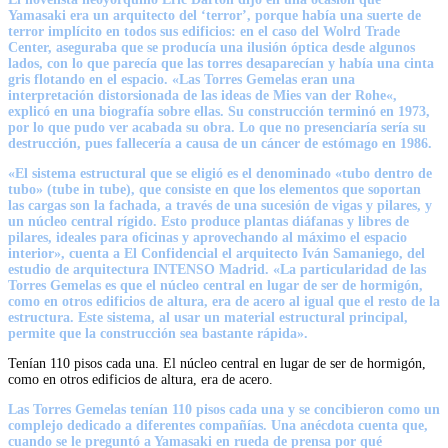
Yamasaki era un arquitecto del ‘terror’, porque había una suerte de
terror implícito en todos sus edificios: en el caso del Wolrd Trade
Center, aseguraba que se producía una ilusión óptica desde algunos
lados, con lo que parecía que las torres desaparecían y había una cinta
gris flotando en el espacio. «Las Torres Gemelas eran una
interpretación distorsionada de
las ideas de Mies van der Rohe
«,
explicó en una biografía sobre ellas. Su construcción terminó en 1973,
por lo que pudo ver acabada su obra. Lo que no presenciaría sería su
destrucción, pues fallecería a causa de un cáncer de estómago en 1986.
«El sistema estructural que se eligió es el denominado «tubo dentro de
tubo» (tube in tube), que consiste en que los elementos que soportan
las cargas son la fachada, a través de una sucesión de vigas y pilares, y
un núcleo central rígido. Esto produce plantas diáfanas y libres de
pilares, ideales para oficinas y aprovechando al máximo el espacio
interior», cuenta a El Confidencial
el arquitecto Iván Samaniego
, del
estudio de arquitectura INTENSO Madrid. «La particularidad de las
Torres Gemelas es que el núcleo central en lugar de ser de hormigón,
como en otros edificios de altura, era de acero al igual que el resto de la
estructura. Este sistema, al usar un material estructural principal,
permite que la construcción sea bastante rápida».
Tenían 110 pisos cada una. El núcleo central en lugar de ser de hormigón,
como en otros edificios de altura, era de acero.
Las Torres Gemelas tenían 110 pisos
cada una y se concibieron como un
complejo dedicado a diferentes compañías. Una anécdota cuenta que,
cuando se le preguntó a Yamasaki en rueda de prensa por qué