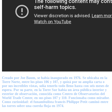
Creado por Joe Baum, se había inaugurado en 1976. Se ubicaba en
la
Torre Norte
, entre los pisos 106 y 107, y quizá por su amplia carta o
por sus increíbles vistas, solía tenerlo todo lleno hasta con seis meses de
espera. Por su parte, en la Torre Sur había un área pública interior y
exterior de observación, conocida como Centro de Observatorios del
World Trade Center, en sus pisos 107 y 110. Funcionaba como mirador.
Como curiosidad:
el funambulista francés Philippe Petit
caminó entre
las torres sobre una cuerda floja en 1974.