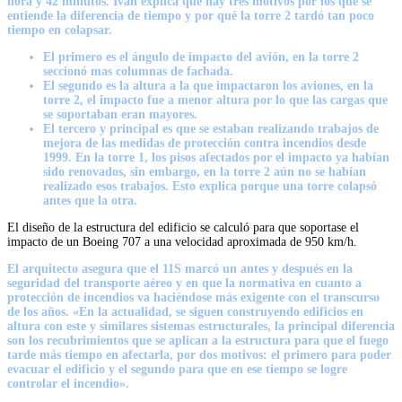
hora y 42 minutos. Iván explica que hay tres motivos por los que se
entiende la diferencia de tiempo y por qué la torre 2 tardó tan poco
tiempo en colapsar.
El primero es
el ángulo de impacto
del avión, en la torre 2
seccionó mas columnas de fachada.
El segundo es
la altura a la que impactaron
los aviones, en la
torre 2, el impacto fue a menor altura por lo que las cargas que
se soportaban eran mayores.
El tercero y principal es que se estaban realizando
trabajos de
mejora
de las medidas de protección contra incendios desde
1999. En la torre 1, los pisos afectados por el impacto ya habían
sido renovados, sin embargo, en la torre 2 aún no se habían
realizado esos trabajos. Esto explica porque una torre colapsó
antes que la otra.
El diseño de la estructura del edificio se calculó para que soportase el
impacto de un Boeing 707 a una velocidad aproximada de 950 km/h.
El arquitecto asegura que el 11S marcó un antes y después en
la
seguridad del transporte aéreo
y en que la normativa en cuanto a
protección de incendios va haciéndose más exigente con el transcurso
de los años. «En la actualidad, se siguen construyendo edificios en
altura con este y similares sistemas estructurales, la principal diferencia
son
los recubrimientos que se aplican a la estructura
para que el fuego
tarde más tiempo en afectarla, por dos motivos: el primero para poder
evacuar el edificio y el segundo para que en ese tiempo se logre
controlar el incendio».