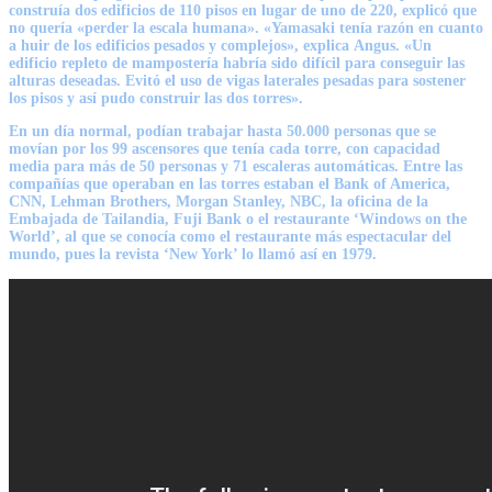
construía dos edificios de 110 pisos en lugar de uno de 220, explicó que
no quería «perder la escala humana». «Yamasaki tenía razón en cuanto
a huir de los edificios pesados y complejos», explica
Angus
. «Un
edificio
repleto de mampostería
habría sido difícil para conseguir las
alturas deseadas. Evitó el uso de vigas laterales pesadas para sostener
los pisos y así pudo construir las dos torres».
En un día normal, podían trabajar hasta 50.000 personas que se
movían por los 99 ascensores que tenía cada torre, con capacidad
media para más de 50 personas y 71 escaleras automáticas.
Entre las
compañías que operaban en las torres estaban el
Bank of America,
CNN, Lehman Brothers, Morgan Stanley, NBC, la oficina de la
Embajada de Tailandia, Fuji Bank
o el restaurante ‘Windows on the
World’, al que se conocía como el restaurante más espectacular del
mundo, pues la revista ‘New York’ lo llamó así en 1979.