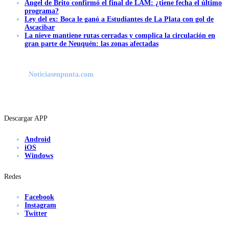
Ángel de Brito confirmó el final de LAM: ¿tiene fecha el último
programa?
Ley del ex: Boca le ganó a Estudiantes de La Plata con gol de
Ascacibar
La nieve mantiene rutas cerradas y complica la circulación en
gran parte de Neuquén: las zonas afectadas
Noticiasenpunta.com
Descargar APP
Android
iOS
Windows
Redes
Facebook
Instagram
Twitter