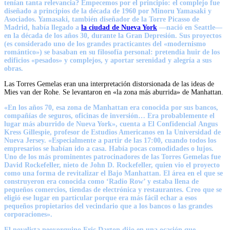
tenían tanta relevancia? Empecemos por el principio: el complejo fue
diseñado a principios de la década de 1960 por
Minoru Yamasaki y
Asociados
. Yamasaki, también diseñador de la Torre Picasso de
Madrid, había llegado a
la ciudad de Nueva York
—nació en Seattle—
en la década de los años 30,
durante la Gran Depresión
. Sus proyectos
(es considerado uno de los grandes practicantes del «modernismo
romántico») se basaban en su filosofía personal: pretendía huir de los
edificios «pesados» y complejos, y aportar serenidad y alegría a sus
obras.
Las Torres Gemelas eran una interpretación distorsionada de las ideas de
Mies van der Rohe. Se levantaron en «la zona más aburrida» de Manhattan.
«En los años 70, esa zona de Manhattan era conocida por sus bancos,
compañías de seguros, oficinas de inversión… Era probablemente el
lugar más aburrido de Nueva York», cuenta a El Confidencial
Angus
Kress Gillespie
, profesor de
Estudios Americanos
en la Universidad de
Nueva Jersey. «Especialmente a partir de las 17:00, cuando todos los
empresarios se habían ido a casa. Había pocas comodidades o lujos.
Uno de los más prominentes patrocinadores de las Torres Gemelas fue
David Rockefeller, nieto de John D. Rockefeller, quien vio el proyecto
como
una forma de revitalizar el Bajo Manhattan
. El área en el que se
construyeron era conocida como ‘Radio Row’ y estaba llena de
pequeños comercios, tiendas de electrónica y restaurantes. Creo que se
eligió ese lugar en particular porque era más fácil echar a esos
pequeños propietarios del vecindario que a los bancos o las grandes
corporaciones».
El novelista neoyorquino Eric Darton
dijo en una ocasión que