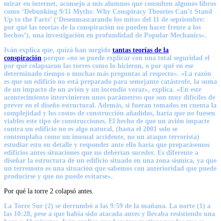
mirar en internet, aconsejo a mis alumnos que consulten algunos libros
como ‘Debunking 9/11 Myths: Why Conspiracy Theories Can’t Stand
Up to the Facts’ (‘Desenmascarando los mitos del 11 de septiembre:
por qué las teorías de la conspiración no pueden hacer frente a los
hechos’), una investigación en profundidad de Popular Mechanics».
Iván explica que, quizá han surgido
tantas teorías de la
conspiración
porque «no se puede explicar con una total seguridad el
por qué colapsaron las torres como lo hicieron, o por qué en ese
determinado tiempo o muchas más preguntas al respecto». «
La razón
es que un edificio no está preparado para semejante catástrofe
, la suma
de un impacto de un avión y un incendio voraz», explica. «En este
acontecimiento intervinieron unos parámetros que son muy difíciles de
prever en el diseño estructural. Además, si fueran tomados en cuenta la
complejidad y los costos de construcción añadidos, haría que no fuesen
viables este tipo de construcciones. El hecho de que un avión impacte
contra un edificio
no es algo natural
, (hasta el 2001 solo se
contemplaba como un inusual accidente, no un ataque terrorista)
estudiar esto en detalle y responder ante ello haría que preparásemos
edificios antes situaciones que no deberían suceder. Es diferente a
diseñar la estructura de un edificio situado en una zona sísmica, ya que
un terremoto es una situación que sabemos con anterioridad que puede
producirse y que no puede evitarse».
Por qué la torre 2 colapsó antes.
La Torre Sur (2) se derrumbó a las 9:59
de la mañana.
La norte (1) a
las 10:28,
pese a que había sido atacada antes y llevaba resistiendo una