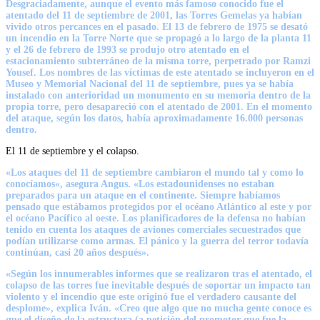
Desgraciadamente, aunque el evento más famoso conocido fue
el
atentado del 11 de septiembre de 2001
, las Torres Gemelas ya habían
vivido otros percances en el pasado. El 13 de febrero de 1975 se desató
un incendio en la Torre Norte que se propagó a lo largo de la planta 11
y el 26 de febrero de 1993 se produjo otro atentado en el
estacionamiento subterráneo de la misma torre,
perpetrado por Ramzi
Yousef
. Los nombres de las víctimas de este atentado se incluyeron en el
Museo y Memorial Nacional del 11 de septiembre, pues ya se había
instalado con anterioridad un monumento en su memoria dentro de la
propia torre, pero desapareció con el atentado de 2001. En el momento
del ataque, según los datos, había aproximadamente
16.000 personas
dentro
.
El 11 de septiembre y el colapso.
«Los ataques del 11 de septiembre
cambiaron el mundo tal y como lo
conocíamos
«, asegura Angus. «Los estadounidenses no estaban
preparados para un ataque en el continente. Siempre habíamos
pensado que estábamos protegidos por el océano Atlántico al este y por
el océano Pacífico al oeste. Los planificadores de la defensa no habían
tenido en cuenta los ataques de aviones comerciales secuestrados que
podían utilizarse como armas. El pánico y la guerra del terror
todavía
continúan
, casi 20 años después».
«Según los innumerables informes que se realizaron tras el atentado, el
colapso de las torres fue inevitable después de soportar un impacto tan
violento y el incendio que este originó fue el verdadero causante del
desplome», explica Iván. «Creo que algo que no mucha gente conoce es
que el diseño de la estructura (a petición del promotor que fue la