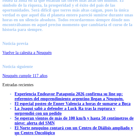
rodea la zona en la que estaban las torres más altas del mundo. El
símbolo de la riqueza, la prosperidad y el éxito del país de las
oportunidades. Será difícil que torres más altas caigan, pues la única
verdad es que aquel día el planeta entero pareció sumirse durante unas
horas en un silencio absoluto. Todos recordaremos siempre dónde nos
encontrábamos en aquel preciso momento que
cambiaría el curso de la
historia para siempre.
Noticia previa
Vuelve la calesita a Neuquén
Noticia siguiente
Neuquén cumple 117 años
Entradas recientes
Experiencia Endeavor Patagonia 2026 confirma su line up:
referentes del emprendimiento argentino llegan a Neuquén.
El especial posteo de Enner Valencia a horas de sumarse a Boca
La Joaqui salió a defender a Luck Ra tras la ruptura y
sorprendió con un pedido
Se esperan vientos de más de 100 km/h y hasta 50 centímetros de
nieve: alerta del SMN
El Norte neuquino contará con un Centro de Diálisis ampliado y
un Centro Oncológico