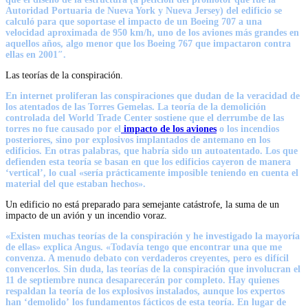
Autoridad Portuaria de Nueva York y Nueva Jersey) del edificio
se
calculó para que soportase el impacto de un Boeing 707
a una
velocidad aproximada de 950 km/h, uno de los aviones más grandes en
aquellos años,
algo menor que los Boeing 767 que impactaron contra
ellas
en 2001″.
Las teorías de la conspiración.
En internet proliferan las conspiraciones que dudan de la veracidad de
los atentados de las Torres Gemelas.
La teoría de la demolición
controlada del World Trade Center
sostiene que el derrumbe de las
torres no fue causado por el
impacto de los aviones
o los incendios
posteriores, sino por explosivos implantados de antemano en los
edificios. En otras palabras, que habría sido un autoatentado. Los que
defienden esta teoría se basan en que los edificios cayeron de manera
‘vertical’, lo cual «sería prácticamente imposible teniendo en cuenta el
material del que estaban hechos».
Un edificio no está preparado para semejante catástrofe, la suma de un
impacto de un avión y un incendio voraz.
«Existen muchas teorías de la conspiración y he investigado la mayoría
de ellas» explica Angus. «Todavía tengo que encontrar una que me
convenza. A menudo debato con verdaderos creyentes, pero es difícil
convencerlos. Sin duda,
las teorías de la conspiración que involucran el
11 de septiembre nunca desaparecerán
por completo. Hay quienes
respaldan la teoría de los explosivos instalados, aunque los expertos
han
‘demolido’
los fundamentos fácticos de esta teoría. En lugar de