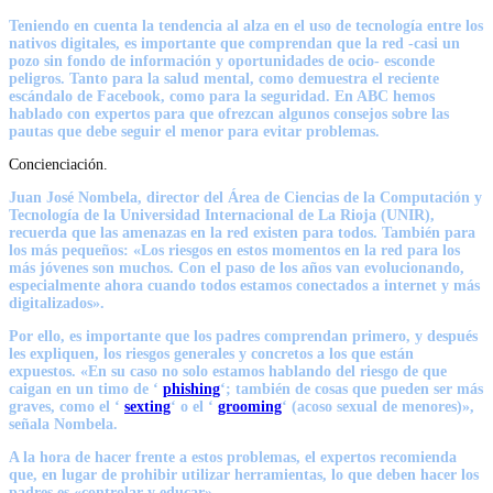
Teniendo en cuenta la tendencia al alza en el
uso de tecnología entre los
nativos digitales, es importante que comprendan que la red -casi un
pozo sin fondo de información y oportunidades de ocio- esconde
peligros. Tanto para la salud mental,
como demuestra el reciente
escándalo de Facebook
, como para la seguridad. En ABC hemos
hablado con expertos para que ofrezcan algunos consejos sobre las
pautas que debe seguir el menor para evitar problemas.
Concienciación.
Juan José Nombela, director del Área de Ciencias de la Computación y
Tecnología de la Universidad Internacional de La Rioja (UNIR),
recuerda que las amenazas en la red existen para todos. También para
los más pequeños: «Los riesgos en estos momentos en la red para los
más jóvenes son muchos. Con el paso de los años van evolucionando,
especialmente ahora cuando todos estamos conectados a internet y más
digitalizados».
Por ello, es importante que los padres comprendan primero, y después
les expliquen, los riesgos generales y concretos a los que están
expuestos. «En su caso no solo estamos hablando del riesgo de que
caigan en un timo de ‘
phishing
‘; también de cosas que pueden ser más
graves, como el ‘
sexting
‘ o el ‘
grooming
‘ (acoso sexual de menores)»,
señala Nombela.
A la hora de hacer frente a estos problemas, el expertos recomienda
que, en lugar de prohibir utilizar herramientas, lo que deben hacer los
padres es «controlar y educar».