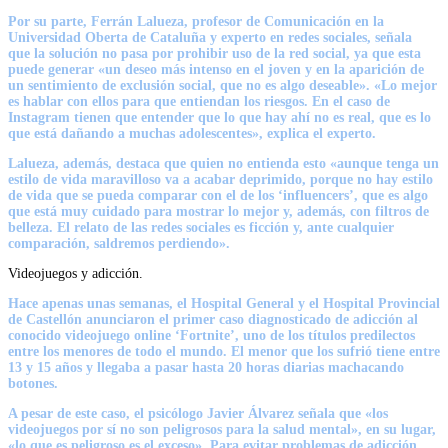
Por su parte, Ferrán Lalueza, profesor de Comunicación en la
Universidad Oberta de Cataluña y experto en redes sociales, señala
que
la solución no pasa por prohibir uso de la red social
, ya que esta
puede generar «un deseo más intenso en el joven y en la aparición de
un sentimiento de exclusión social, que no es algo deseable». «Lo mejor
es hablar con ellos para que entiendan los riesgos. En el caso de
Instagram tienen que entender que lo que hay ahí no es real, que es lo
que está dañando a muchas adolescentes», explica el experto.
Lalueza, además, destaca que quien no entienda esto «aunque tenga un
estilo de vida maravilloso va a acabar deprimido, porque no hay estilo
de vida que se pueda comparar con el de los ‘influencers’, que es algo
que está muy cuidado para mostrar lo mejor y, además, con filtros de
belleza. El relato de las redes sociales es ficción y, ante cualquier
comparación, saldremos perdiendo».
Videojuegos y adicción.
Hace apenas unas semanas, el Hospital General y el Hospital Provincial
de Castellón anunciaron el primer caso diagnosticado de adicción al
conocido videojuego online ‘Fortnite’, uno de los títulos predilectos
entre los menores de todo el mundo. El menor que los sufrió tiene entre
13 y 15 años y llegaba a pasar hasta 20 horas diarias machacando
botones.
A pesar de este caso, el psicólogo Javier Álvarez señala que «los
videojuegos por sí no son peligrosos para la salud mental», en su lugar,
«lo que es peligroso es el exceso». Para evitar problemas de adicción,