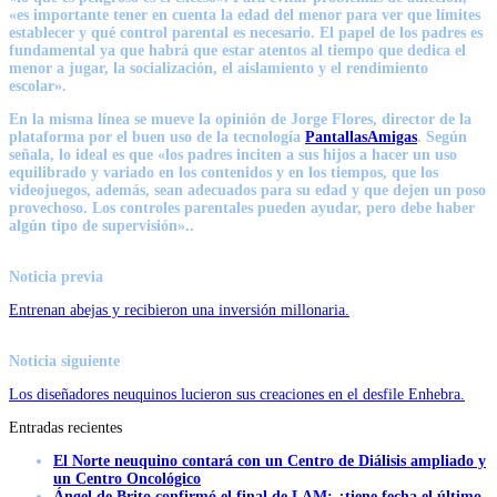
«es importante tener en cuenta la edad del menor para ver que límites
establecer y qué control parental es necesario. El papel de los padres es
fundamental ya que habrá que estar atentos al tiempo que dedica el
menor a jugar, la socialización, el aislamiento y el rendimiento
escolar».
En la misma línea se mueve la opinión de Jorge Flores, director de la
plataforma por el buen uso de la tecnología
PantallasAmigas
. Según
señala, lo ideal es que «los padres inciten a sus hijos a hacer un uso
equilibrado y variado en los contenidos y en los tiempos, que los
videojuegos, además, sean adecuados para su edad y que dejen un poso
provechoso. Los controles parentales pueden ayudar, pero debe haber
algún tipo de supervisión»..
Noticia previa
Entrenan abejas y recibieron una inversión millonaria.
Noticia siguiente
Los diseñadores neuquinos lucieron sus creaciones en el desfile Enhebra.
Entradas recientes
El Norte neuquino contará con un Centro de Diálisis ampliado y
un Centro Oncológico
Ángel de Brito confirmó el final de LAM: ¿tiene fecha el último