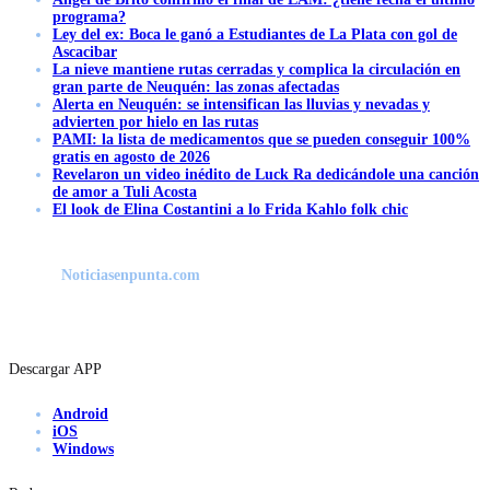
programa?
Ley del ex: Boca le ganó a Estudiantes de La Plata con gol de
Ascacibar
La nieve mantiene rutas cerradas y complica la circulación en
gran parte de Neuquén: las zonas afectadas
Alerta en Neuquén: se intensifican las lluvias y nevadas y
advierten por hielo en las rutas
PAMI: la lista de medicamentos que se pueden conseguir 100%
gratis en agosto de 2026
Revelaron un video inédito de Luck Ra dedicándole una canción
de amor a Tuli Acosta
El look de Elina Costantini a lo Frida Kahlo folk chic
Noticiasenpunta.com
Descargar APP
Android
iOS
Windows