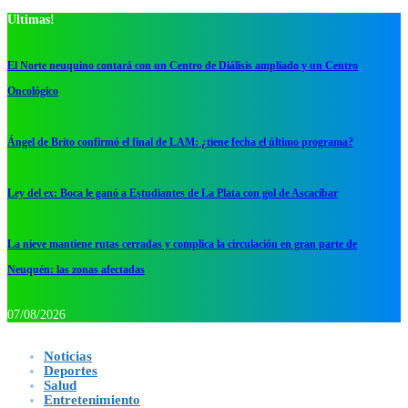
Ultimas!
El Norte neuquino contará con un Centro de Diálisis ampliado y un Centro
Oncológico
Ángel de Brito confirmó el final de LAM: ¿tiene fecha el último programa?
Ley del ex: Boca le ganó a Estudiantes de La Plata con gol de Ascacibar
La nieve mantiene rutas cerradas y complica la circulación en gran parte de
Neuquén: las zonas afectadas
07/08/2026
Noticias
Deportes
Salud
Entretenimiento