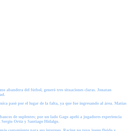
mo abandera del fútbol, generó tres situaciones claras.
Jonatan
dad.
ica pasó por el lugar de la falta, ya que fue ingresando al área.
Matías
 bancos de suplentes; por un lado Gago apeló a jugadores experiencia
 Sergio Ortíz y Santiago Hidalgo.
 más conveniente para sus intereses.
Racing no tuvo juego fluido y