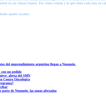
inó en un remate lejano. Por cómo venían y lo que tiene cada uno en calida
 dueño quedó vacante.
ntes del emprendimiento argentino llegan a Neuquén.
ó con un pedido
nieve: alerta del SMN
 un Centro Oncológico
 programa?
acibar
n parte de Neuquén: las zonas afectadas