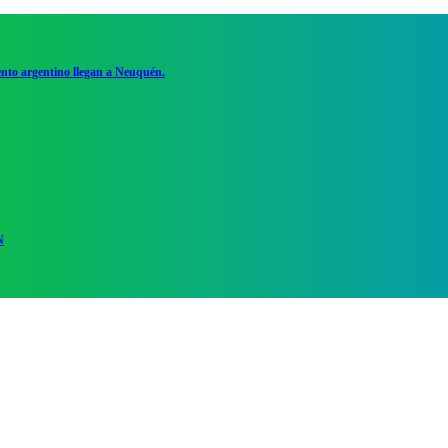
ento argentino llegan a Neuquén.
N