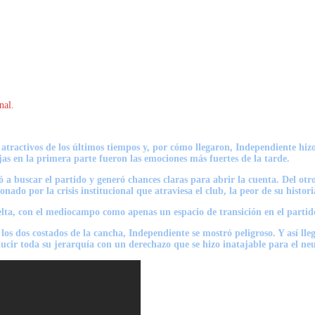
nal.
atractivos de los últimos tiempos y, por cómo llegaron, Independiente hizo
jas
en la primera parte fueron las emociones más fuertes de la tarde.
ó a buscar el partido y generó chances claras para abrir la cuenta. Del ot
nado por la crisis institucional que atraviesa el club, la peor de su histori
uelta, con el mediocampo como apenas un espacio de transición en el partid
 los dos costados de la cancha, Independiente se mostró peligroso. Y así l
elucir toda su jerarquía con un derechazo que se hizo inatajable para el ne