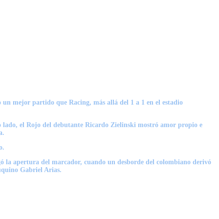
 un mejor partido que Racing, más allá del 1 a 1 en el estadio
ro lado, el Rojo del debutante
Ricardo Zielinski
mostró amor propio e
a.
o.
legó la apertura del marcador, cuando un desborde del colombiano derivó
uquino Gabriel Arias.