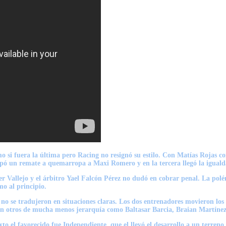
o si fuera la última pero Racing no resignó su estilo. Con
Matías Rojas
co
apó un remate a quemarropa a
Maxi Romero
y en la tercera llegó la igual
r Vallejo y el árbitro
Yael Falcón Pérez
no dudó en cobrar penal. La polém
o al principio.
no se tradujeron en situaciones claras. Los dos entrenadores movieron los
on otros de mucha menos jerarquía como Baltasar Barcia, Braian Martínez
o el favorecido fue Independiente, que el llevó el desarrollo a un terreno