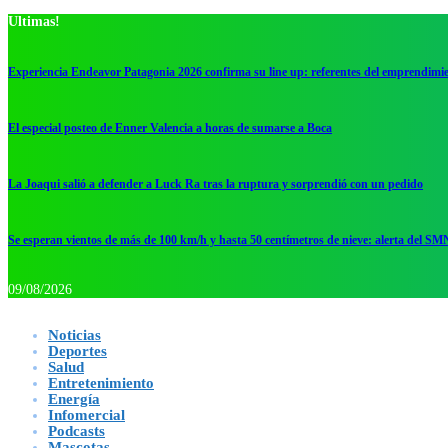
Ultimas!
Experiencia Endeavor Patagonia 2026 confirma su line up: referentes del emprendimi
El especial posteo de Enner Valencia a horas de sumarse a Boca
La Joaqui salió a defender a Luck Ra tras la ruptura y sorprendió con un pedido
Se esperan vientos de más de 100 km/h y hasta 50 centímetros de nieve: alerta del SM
09/08/2026
Noticias
Deportes
Salud
Entretenimiento
Energía
Infomercial
Podcasts
Mascotas