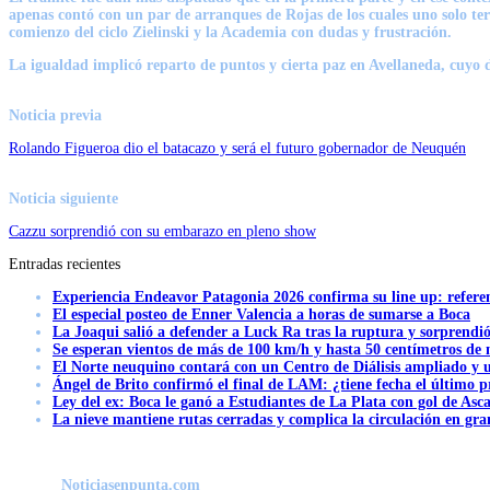
apenas contó con un par de arranques de Rojas de los cuales uno solo term
comienzo del ciclo Zielinski y la Academia con dudas y frustración.
La igualdad implicó reparto de puntos y cierta paz en Avellaneda, cuyo
Noticia previa
Rolando Figueroa dio el batacazo y será el futuro gobernador de Neuquén
Noticia siguiente
Cazzu sorprendió con su embarazo en pleno show
Entradas recientes
Experiencia Endeavor Patagonia 2026 confirma su line up: refere
El especial posteo de Enner Valencia a horas de sumarse a Boca
La Joaqui salió a defender a Luck Ra tras la ruptura y sorprendi
Se esperan vientos de más de 100 km/h y hasta 50 centímetros de 
El Norte neuquino contará con un Centro de Diálisis ampliado y
Ángel de Brito confirmó el final de LAM: ¿tiene fecha el último
Ley del ex: Boca le ganó a Estudiantes de La Plata con gol de Asc
La nieve mantiene rutas cerradas y complica la circulación en gra
Noticiasenpunta.com