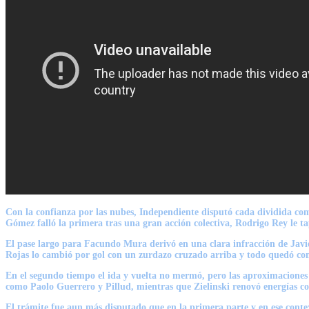
Con la confianza por las nubes, Independiente disputó cada dividida com
Gómez
falló la primera tras una gran acción colectiva,
Rodrigo Rey
le t
El pase largo para
Facundo Mura
derivó en una clara infracción de Javie
Rojas
lo cambió por gol con un zurdazo cruzado arriba y todo quedó com
En el segundo tiempo el ida y vuelta no mermó, pero las aproximaciones 
como
Paolo Guerrero y Pillud,
mientras que Zielinski renovó energías c
El trámite fue aun más disputado que en la primera parte y en ese context