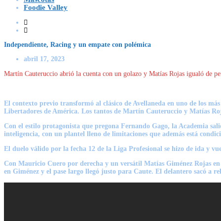
Foodie Valley
Independiente, Racing y un empate con polémica
abril 17, 2023
Martín Cauteruccio abrió la cuenta con un golazo y Matías Rojas igualó de pe
El contexto previo transformó al
clásico de Avellaneda
en uno de los más 
Libertadores de América. Los tantos de
Martín Cauteruccio y Matías Ro
Con el estilo protagonista que pregona
Fernando Gago
, la Academia sali
inteligencia, con un plantel lleno de limitaciones que además está condicio
El duelo válido por
la fecha 12 de la Liga Profesional
se hizo de ida y v
Con
Mauricio Cuero
por derecha y un versátil
Matías Giménez Rojas
en
en Giménez y el pase largo llegó justo para
Caute
. El delantero sacó a r