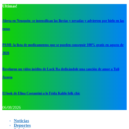
Ultimas!
Alerta en Neuquén: se intensifican las lluvias y nevadas y advierten por hielo en las
rutas
PAMI: la lista de medicamentos que se pueden conseguir 100% gratis en agosto de
2026
Revelaron un video inédito de Luck Ra dedicándole una canción de amor a Tuli
Acosta
El look de Elina Costantini a lo Frida Kahlo folk chic
06/08/2026
Noticias
Deportes