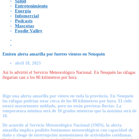
Salud
Entretenimiento
Energía
Infomercial
Podcasts
Mascotas
Foodie Valley
Emiten alerta amarilla por fuertes vientos en Neuquén
abril 18, 2023
Así lo advirtió el Servicio Meteorológico Nacional. En Neuquén las ráfagas
llegarían casi a los 80 kilómetros por hora.
Rige una alerta amarilla por viento en toda la provincia. En Neuquén
las ráfagas podrían estar cerca de los 80 kilómetros por hora. El cielo
estará mayormente nublado, pero no están previstas lluvias. La
temperatura mínima será de 10 grados mientras que la máxima será de
18.
De acuerdo al Servicio Meteorológico Nacional (SMN), la alerta
amarilla implica posibles fenómenos meteorológicos con capacidad de
daño y riesgo de interrupción momentánea de actividades cotidianas.