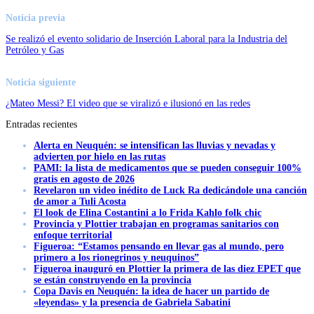
Noticia previa
Se realizó el evento solidario de Inserción Laboral para la Industria del
Petróleo y Gas
Noticia siguiente
¿Mateo Messi? El video que se viralizó e ilusionó en las redes
Entradas recientes
Alerta en Neuquén: se intensifican las lluvias y nevadas y
advierten por hielo en las rutas
PAMI: la lista de medicamentos que se pueden conseguir 100%
gratis en agosto de 2026
Revelaron un video inédito de Luck Ra dedicándole una canción
de amor a Tuli Acosta
El look de Elina Costantini a lo Frida Kahlo folk chic
Provincia y Plottier trabajan en programas sanitarios con
enfoque territorial
Figueroa: “Estamos pensando en llevar gas al mundo, pero
primero a los rionegrinos y neuquinos”
Figueroa inauguró en Plottier la primera de las diez EPET que
se están construyendo en la provincia
Copa Davis en Neuquén: la idea de hacer un partido de
«leyendas» y la presencia de Gabriela Sabatini