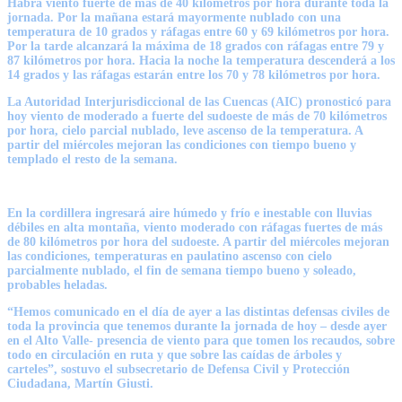
Habrá viento fuerte de más de 40 kilómetros por hora durante toda la
jornada. Por la mañana estará mayormente nublado con una
temperatura de 10 grados y ráfagas entre 60 y 69 kilómetros por hora.
Por la tarde alcanzará la máxima de 18 grados con ráfagas entre 79 y
87 kilómetros por hora. Hacia la noche la temperatura descenderá a los
14 grados y las ráfagas estarán entre los 70 y 78 kilómetros por hora.
La Autoridad Interjurisdiccional de las Cuencas (AIC) pronosticó para
hoy viento de moderado a fuerte del sudoeste de más de 70 kilómetros
por hora, cielo parcial nublado, leve ascenso de la temperatura. A
partir del miércoles mejoran las condiciones con tiempo bueno y
templado el resto de la semana.
En la cordillera ingresará aire húmedo y frío e inestable con lluvias
débiles en alta montaña, viento moderado con ráfagas fuertes de más
de 80 kilómetros por hora del sudoeste. A partir del miércoles mejoran
las condiciones, temperaturas en paulatino ascenso con cielo
parcialmente nublado, el fin de semana tiempo bueno y soleado,
probables heladas.
“Hemos comunicado en el día de ayer a las distintas defensas civiles de
toda la provincia que tenemos durante la jornada de hoy – desde ayer
en el Alto Valle- presencia de viento para que tomen los recaudos, sobre
todo en circulación en ruta y que sobre las caídas de árboles y
carteles”, sostuvo el subsecretario de Defensa Civil y Protección
Ciudadana, Martín Giusti.