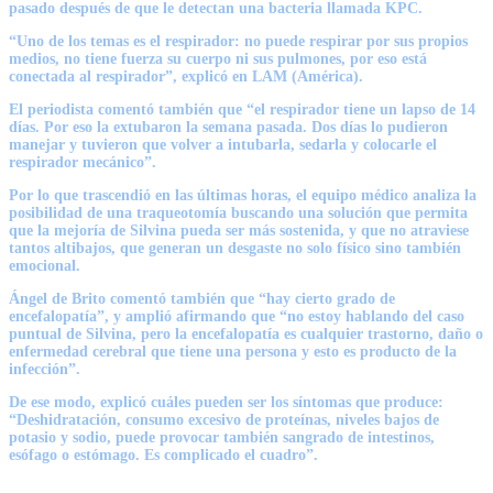
pasado después de que le detectan una bacteria llamada KPC.
“Uno de los temas es el respirador: no puede respirar por sus propios
medios, no tiene fuerza su cuerpo ni sus pulmones, por eso está
conectada al respirador”, explicó en LAM (América).
El periodista comentó también que “
el respirador tiene un lapso de 14
días.
Por eso la extubaron la semana pasada. Dos días lo pudieron
manejar y tuvieron que volver a intubarla, sedarla y colocarle el
respirador mecánico”.
Por lo que trascendió en las últimas horas, el equipo médico analiza la
posibilidad de una traqueotomía buscando una solución que permita
que la mejoría de Silvina pueda ser más sostenida,
y que no atraviese
tantos altibajos
, que generan un desgaste no solo físico sino también
emocional.
Ángel de Brito comentó también que “hay cierto grado de
encefalopatía”, y amplió afirmando que “no estoy hablando del caso
puntual de Silvina, pero la
encefalopatía es cualquier trastorno, daño o
enfermedad cerebral que tiene una persona
y esto es producto de la
infección”.
De ese modo, explicó cuáles pueden ser los síntomas que produce:
“Deshidratación, consumo excesivo de proteínas, niveles bajos de
potasio y sodio, puede provocar también sangrado de intestinos,
esófago o estómago.
Es complicado el cuadro”.