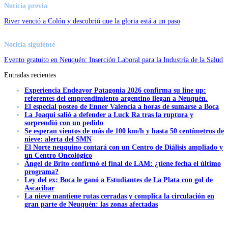
Noticia previa
River venció a Colón y descubrió que la gloria está a un paso
Noticia siguiente
Evento gratuito en Neuquén: Inserción Laboral para la Industria de la Salud
Entradas recientes
Experiencia Endeavor Patagonia 2026 confirma su line up:
referentes del emprendimiento argentino llegan a Neuquén.
El especial posteo de Enner Valencia a horas de sumarse a Boca
La Joaqui salió a defender a Luck Ra tras la ruptura y
sorprendió con un pedido
Se esperan vientos de más de 100 km/h y hasta 50 centímetros de
nieve: alerta del SMN
El Norte neuquino contará con un Centro de Diálisis ampliado y
un Centro Oncológico
Ángel de Brito confirmó el final de LAM: ¿tiene fecha el último
programa?
Ley del ex: Boca le ganó a Estudiantes de La Plata con gol de
Ascacibar
La nieve mantiene rutas cerradas y complica la circulación en
gran parte de Neuquén: las zonas afectadas