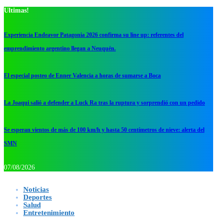
Ultimas!
Experiencia Endeavor Patagonia 2026 confirma su line up: referentes del
emprendimiento argentino llegan a Neuquén.
El especial posteo de Enner Valencia a horas de sumarse a Boca
La Joaqui salió a defender a Luck Ra tras la ruptura y sorprendió con un pedido
Se esperan vientos de más de 100 km/h y hasta 50 centímetros de nieve: alerta del
SMN
07/08/2026
Noticias
Deportes
Salud
Entretenimiento