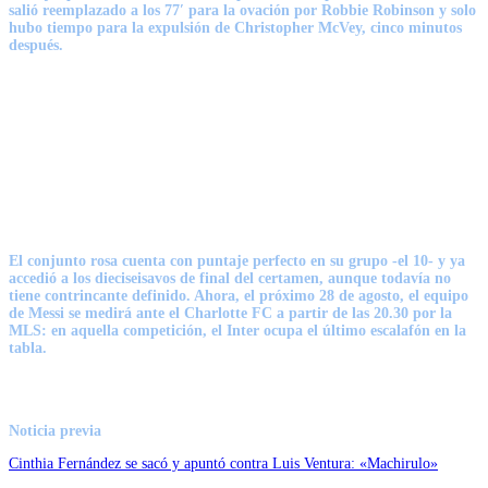
salió reemplazado a los 77′ para la ovación por Robbie Robinson y solo
hubo tiempo para la expulsión de Christopher McVey, cinco minutos
después.
El conjunto rosa cuenta con puntaje perfecto en su grupo -el 10- y ya
accedió a los dieciseisavos de final del certamen, aunque todavía no
tiene contrincante definido. Ahora, el próximo 28 de agosto,
el equipo
de Messi se medirá ante el Charlotte FC a partir de las 20.30 por la
MLS
: en aquella competición, el Inter ocupa el último escalafón en la
tabla.
Noticia previa
Cinthia Fernández se sacó y apuntó contra Luis Ventura: «Machirulo»