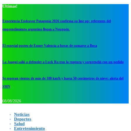
Ultimas!
Experiencia Endeavor Patagonia 2026 confirma su line up: referentes del
emprendimiento argentino llegan a Neuquén.
El especial posteo de Enner Valencia a horas de sumarse a Boca
La Joaqui salió a defender a Luck Ra tras la ruptura y sorprendió con un pedido
Se esperan vientos de más de 100 km/h y hasta 50 centímetros de nieve: alerta del
SMN
08/08/2026
Noticias
Deportes
Salud
Entretenimiento