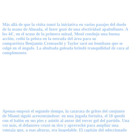
Más allá de que la visita tomó la iniciativa en varios pasajes del duelo
de la mano de Almada, el Inter gozó de una efectividad apabullante. A
los 44′, en el ocaso de la primera mitad, Messi
condujo una buena
acción
, cedió la pelota en la entrada del área para su
compatriota
Benjamín Cremaschi
y Taylor sacó un bombazo que se
colgó en el ángulo. La abultada goleada brindó tranquilidad de cara al
complemento.
Apenas empezó el segundo tiempo, la catarata de gritos del conjunto
de Miami siguió acrecentándose: en una jugada fortuita,
el 10 quedó
con el balón en sus pies y asistió al autor del tercer gol del partido
. Una
vez más, el delantero cruzó su tiro y aprovechó para ampliar una
ventaja que, a esas alturas, era inapelable. El capitán del seleccionado