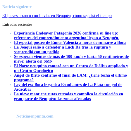
Noticia siguiente
El jueves arrancó con lluvias en Neuquén, cómo seguirá el tiempo
Entradas recientes
Experiencia Endeavor Patagonia 2026 confirma su line up:
referentes del emprendimiento argentino llegan a Neuquén.
El especial posteo de Enner Valencia a horas de sumarse a Boca
La Joaqui salió a defender a Luck Ra tras la ruptura y
sorprendió con un pedido
Se esperan vientos de más de 100 km/h y hasta 50 centímetros de
nieve: alerta del SMN
El Norte neuquino contará con un Centro de Diálisis ampliado y
un Centro Oncológico
Ángel de Brito confirmó el final de LAM: ¿tiene fecha el último
programa?
Ley del ex: Boca le ganó a Estudiantes de La Plata con gol de
Ascacibar
La nieve mantiene rutas cerradas y complica la circulación en
gran parte de Neuquén: las zonas afectadas
Noticiasenpunta.com