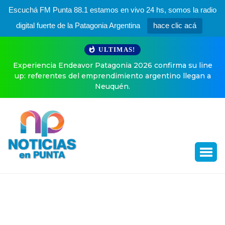
Escuchá FM Punta 88.1 estamos en vivo 24 hs, somos la radio
digital fuerte de la Patagonia Argentina
hace clic acá
ULTIMAS!
Endeavor Patagonia 2026 confirma su line
El especial poste
tes del emprendimiento argentino llegan a
Neuquén.