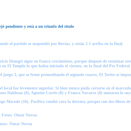
ó pendiente y está a un triunfo del título
ndo el partido se suspendió por lluvias, y están 2-1 arriba en la final.
ricio Denegri sigue en franco crecimiento, porque después de terminar terc
en El Templo lo que había iniciado el viernes, en la final del
Pre Federal
 el juego 3, que se frenó promediando el segundo cuarto, El Torito se impus
 el local fue levemente superior. Si bien nunca pudo cortarse en el marcado
e Daldosso (8), Agustín Cortés (8) y Franco Navarro (8) sumaron lo suy
ego Macedo (16). Pacífico vendió cara la derrota, porque con dos libres d
Fotos: Omar Novoa