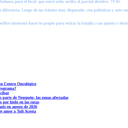
a balanza para el local, que entró ocho arriba al parcial decisivo: 73-65.
a diferencia. Luego de un trámite muy disputado, con polémicas y ante un 
cífico intentará hacer lo propio para estirar la batalla a un quinto y deci
 un Centro Oncológico
 programa?
acibar
n parte de Neuquén: las zonas afectadas
n por hielo en las rutas
tis en agosto de 2026
e amor a Tuli Acosta