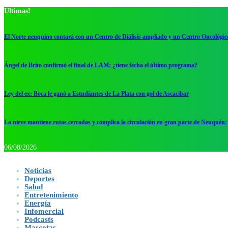
Ultimas!
El Norte neuquino contará con un Centro de Diálisis ampliado y un Centro Oncológic
Ángel de Brito confirmó el final de LAM: ¿tiene fecha el último programa?
Ley del ex: Boca le ganó a Estudiantes de La Plata con gol de Ascacibar
La nieve mantiene rutas cerradas y complica la circulación en gran parte de Neuquén: 
06/08/2026
Noticias
Deportes
Salud
Entretenimiento
Energía
Infomercial
Podcasts
Mascotas