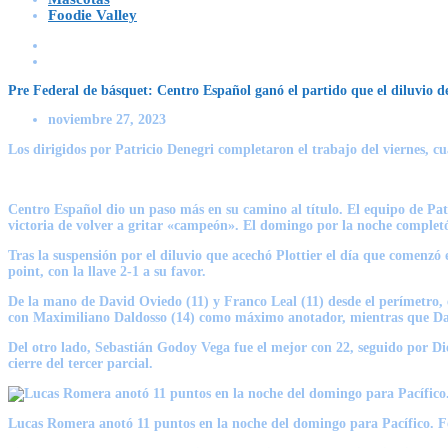
Foodie Valley
Pre Federal de básquet: Centro Español ganó el partido que el diluvio dej
noviembre 27, 2023
Los dirigidos por Patricio Denegri completaron el trabajo del viernes, cua
Centro Español
dio un paso más en su camino al título. El equipo de Pat
victoria de volver a gritar «campeón». El domingo por la noche completó 
Tras la suspensión por el diluvio que acechó Plottier el día que comenzó
point, con la llave 2-1 a su favor.
De la mano de
David Oviedo (11) y Franco Leal (11)
desde el perímetro,
con
Maximiliano Daldosso (14)
como máximo anotador, mientras que Dant
Del otro lado,
Sebastián Godoy Vega
fue el mejor con 22, seguido por Di
cierre del tercer parcial.
Lucas Romera anotó 11 puntos en la noche del domingo para Pacífico. 