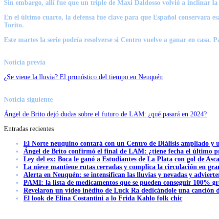
Sin embargo, allí fue que un triple de
Maxi Daldosso
volvió a inclinar l
En el último cuarto, la defensa fue clave para que Español conservara es
Torito.
Este martes la serie podría resolverse si Centro vuelve a ganar en casa.
Pa
Noticia previa
¿Se viene la lluvia? El pronóstico del tiempo en Neuquén
Noticia siguiente
Ángel de Brito dejó dudas sobre el futuro de LAM: ¿qué pasará en 2024?
Entradas recientes
El Norte neuquino contará con un Centro de Diálisis ampliado y
Ángel de Brito confirmó el final de LAM: ¿tiene fecha el último
Ley del ex: Boca le ganó a Estudiantes de La Plata con gol de Asc
La nieve mantiene rutas cerradas y complica la circulación en gra
Alerta en Neuquén: se intensifican las lluvias y nevadas y advierte
PAMI: la lista de medicamentos que se pueden conseguir 100% gra
Revelaron un video inédito de Luck Ra dedicándole una canción d
El look de Elina Costantini a lo Frida Kahlo folk chic