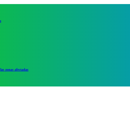
o
las zonas afectadas