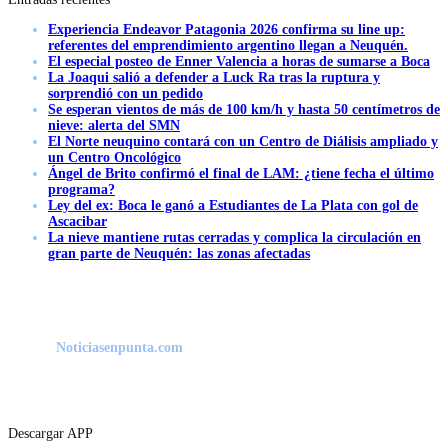
Experiencia Endeavor Patagonia 2026 confirma su line up:
referentes del emprendimiento argentino llegan a Neuquén.
El especial posteo de Enner Valencia a horas de sumarse a Boca
La Joaqui salió a defender a Luck Ra tras la ruptura y
sorprendió con un pedido
Se esperan vientos de más de 100 km/h y hasta 50 centímetros de
nieve: alerta del SMN
El Norte neuquino contará con un Centro de Diálisis ampliado y
un Centro Oncológico
Ángel de Brito confirmó el final de LAM: ¿tiene fecha el último
programa?
Ley del ex: Boca le ganó a Estudiantes de La Plata con gol de
Ascacibar
La nieve mantiene rutas cerradas y complica la circulación en
gran parte de Neuquén: las zonas afectadas
Noticiasenpunta.com
Descargar APP