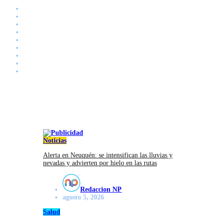
Noticias
Deportes
Salud
Entretenimiento
Energía
Infomercial
Podcasts
Mascotas
Foodie Valley
Noticias
Alerta en Neuquén: se intensifican las lluvias y
nevadas y advierten por hielo en las rutas
Redaccion NP
agosto 5, 2026
Salud