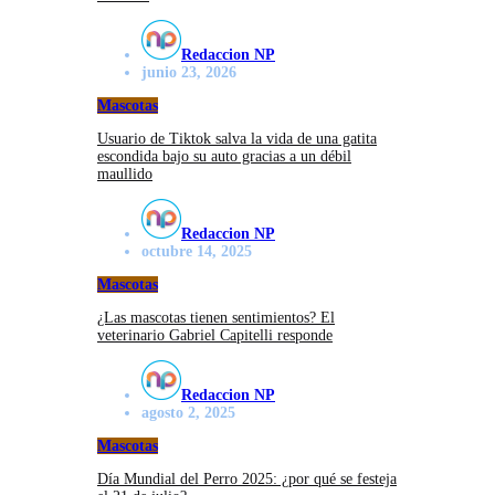
Redaccion NP
junio 23, 2026
Mascotas
Usuario de Tiktok salva la vida de una gatita
escondida bajo su auto gracias a un débil
maullido
Redaccion NP
octubre 14, 2025
Mascotas
¿Las mascotas tienen sentimientos? El
veterinario Gabriel Capitelli responde
Redaccion NP
agosto 2, 2025
Mascotas
Día Mundial del Perro 2025: ¿por qué se festeja