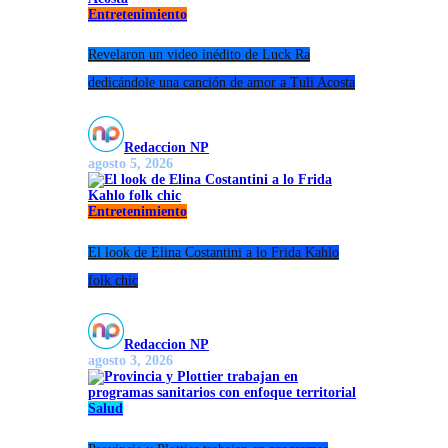
Entretenimiento
Revelaron un video inédito de Luck Ra
dedicándole una canción de amor a Tuli Acosta
Redaccion NP
agosto 5, 2026
Entretenimiento
El look de Elina Costantini a lo Frida Kahlo
folk chic
Redaccion NP
agosto 3, 2026
Salud