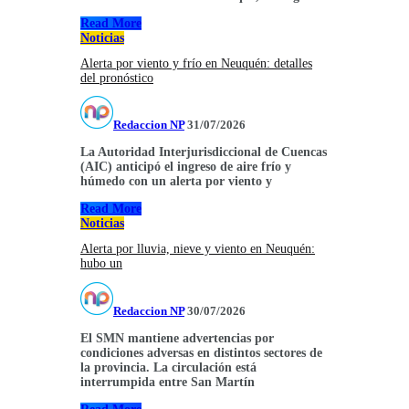
Read More
Noticias
Alerta por viento y frío en Neuquén: detalles
del pronóstico
Redaccion NP
31/07/2026
La Autoridad Interjurisdiccional de Cuencas
(AIC) anticipó el ingreso de aire frío y
húmedo con un alerta por viento y
Read More
Noticias
Alerta por lluvia, nieve y viento en Neuquén:
hubo un
Redaccion NP
30/07/2026
El SMN mantiene advertencias por
condiciones adversas en distintos sectores de
la provincia. La circulación está
interrumpida entre San Martín