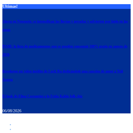
Ultimas!
Alerta en Neuquén: se intensifican las lluvias y nevadas y advierten por hielo en las
rutas
PAMI: la lista de medicamentos que se pueden conseguir 100% gratis en agosto de
2026
Revelaron un video inédito de Luck Ra dedicándole una canción de amor a Tuli
Acosta
El look de Elina Costantini a lo Frida Kahlo folk chic
06/08/2026