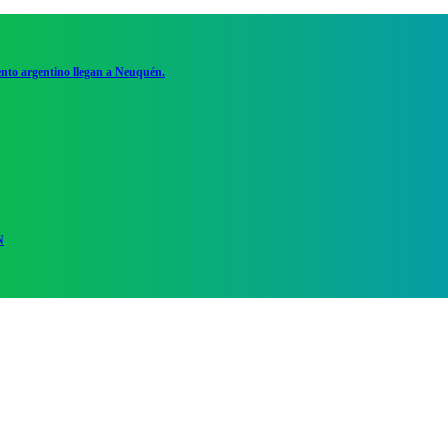
ento argentino llegan a Neuquén.
N