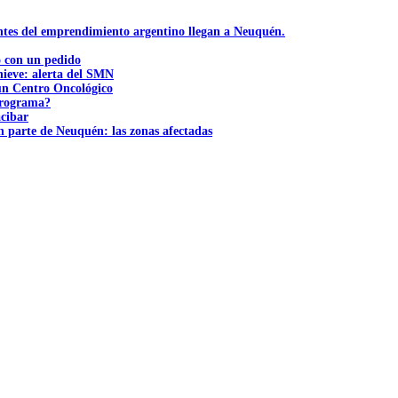
ntes del emprendimiento argentino llegan a Neuquén.
ó con un pedido
nieve: alerta del SMN
 un Centro Oncológico
 programa?
acibar
n parte de Neuquén: las zonas afectadas