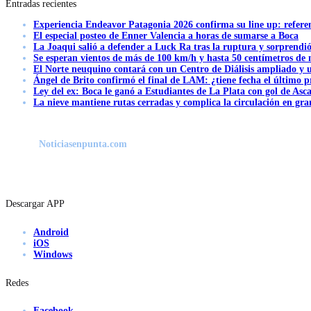
Entradas recientes
Experiencia Endeavor Patagonia 2026 confirma su line up: refere
El especial posteo de Enner Valencia a horas de sumarse a Boca
La Joaqui salió a defender a Luck Ra tras la ruptura y sorprendi
Se esperan vientos de más de 100 km/h y hasta 50 centímetros de 
El Norte neuquino contará con un Centro de Diálisis ampliado y
Ángel de Brito confirmó el final de LAM: ¿tiene fecha el último
Ley del ex: Boca le ganó a Estudiantes de La Plata con gol de Asc
La nieve mantiene rutas cerradas y complica la circulación en gra
Noticiasenpunta.com
Descargar APP
Android
iOS
Windows
Redes
Facebook