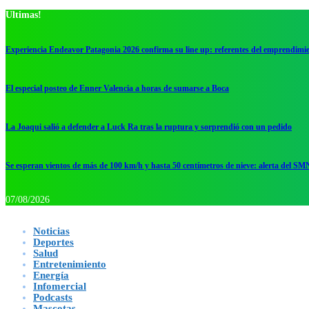
Ultimas!
Experiencia Endeavor Patagonia 2026 confirma su line up: referentes del emprendimi
El especial posteo de Enner Valencia a horas de sumarse a Boca
La Joaqui salió a defender a Luck Ra tras la ruptura y sorprendió con un pedido
Se esperan vientos de más de 100 km/h y hasta 50 centímetros de nieve: alerta del SM
07/08/2026
Noticias
Deportes
Salud
Entretenimiento
Energía
Infomercial
Podcasts
Mascotas