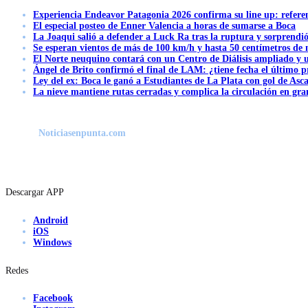
Experiencia Endeavor Patagonia 2026 confirma su line up: refere
El especial posteo de Enner Valencia a horas de sumarse a Boca
La Joaqui salió a defender a Luck Ra tras la ruptura y sorprendi
Se esperan vientos de más de 100 km/h y hasta 50 centímetros de 
El Norte neuquino contará con un Centro de Diálisis ampliado y
Ángel de Brito confirmó el final de LAM: ¿tiene fecha el último
Ley del ex: Boca le ganó a Estudiantes de La Plata con gol de Asc
La nieve mantiene rutas cerradas y complica la circulación en gra
Noticiasenpunta.com
Descargar APP
Android
iOS
Windows
Redes
Facebook