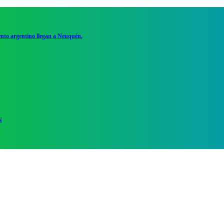
ento argentino llegan a Neuquén.
N