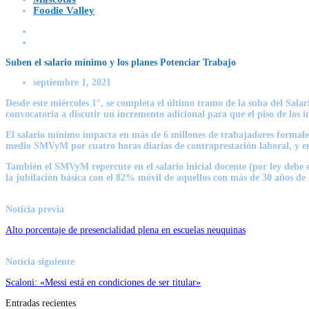
Foodie Valley
Suben el salario mínimo y los planes Potenciar Trabajo
septiembre 1, 2021
Desde este miércoles 1°, se completa el último tramo de la suba del Sal
convocatoria a discutir un incremento adicional para que el piso de los i
El salario mínimo impacta en más de 6 millones de trabajadores formales
medio SMVyM por cuatro horas diarias de contraprestación laboral, y e
También el SMVyM repercute en el salario inicial docente (por ley debe e
la jubilación básica con el 82% móvil de aquellos con más de 30 años de 
Noticia previa
Alto porcentaje de presencialidad plena en escuelas neuquinas
Noticia siguiente
Scaloni: «Messi está en condiciones de ser titular»
Entradas recientes