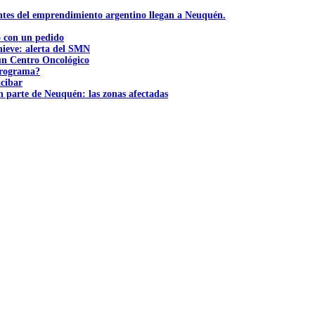
ntes del emprendimiento argentino llegan a Neuquén.
ó con un pedido
nieve: alerta del SMN
 un Centro Oncológico
 programa?
acibar
n parte de Neuquén: las zonas afectadas