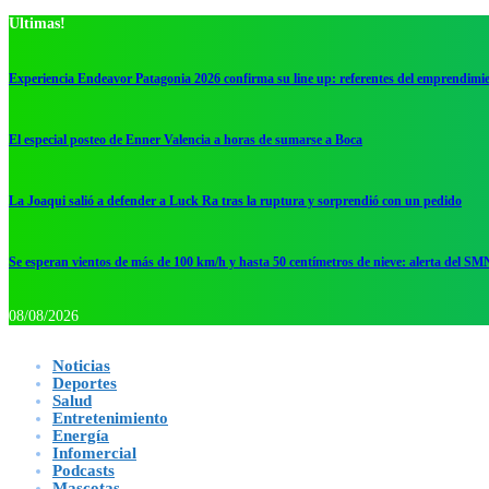
Ultimas!
Experiencia Endeavor Patagonia 2026 confirma su line up: referentes del emprendimi
El especial posteo de Enner Valencia a horas de sumarse a Boca
La Joaqui salió a defender a Luck Ra tras la ruptura y sorprendió con un pedido
Se esperan vientos de más de 100 km/h y hasta 50 centímetros de nieve: alerta del SM
08/08/2026
Noticias
Deportes
Salud
Entretenimiento
Energía
Infomercial
Podcasts
Mascotas