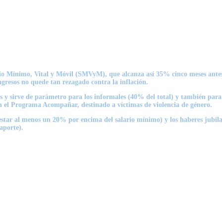
ario Mínimo, Vital y Móvil (SMVyM), que alcanza así 35% cinco meses antes
ngresos no quede tan rezagado contra la inflación.
 y sirve de parámetro para los informales (40% del total) y también para 
n el Programa Acompañar, destinado a víctimas de violencia de género.
star al menos un 20% por encima del salario mínimo) y los haberes jubilat
aporte).