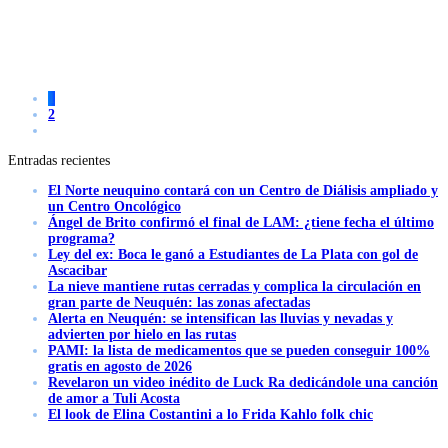
1
2
Entradas recientes
El Norte neuquino contará con un Centro de Diálisis ampliado y
un Centro Oncológico
Ángel de Brito confirmó el final de LAM: ¿tiene fecha el último
programa?
Ley del ex: Boca le ganó a Estudiantes de La Plata con gol de
Ascacibar
La nieve mantiene rutas cerradas y complica la circulación en
gran parte de Neuquén: las zonas afectadas
Alerta en Neuquén: se intensifican las lluvias y nevadas y
advierten por hielo en las rutas
PAMI: la lista de medicamentos que se pueden conseguir 100%
gratis en agosto de 2026
Revelaron un video inédito de Luck Ra dedicándole una canción
de amor a Tuli Acosta
El look de Elina Costantini a lo Frida Kahlo folk chic