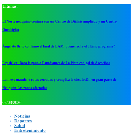
Ultimas!
El Norte neuquino contará con un Centro de Diálisis ampliado y un Centro
Oncológico
Ángel de Brito confirmó el final de LAM: ¿tiene fecha el último programa?
Ley del ex: Boca le ganó a Estudiantes de La Plata con gol de Ascacibar
La nieve mantiene rutas cerradas y complica la circulación en gran parte de
Neuquén: las zonas afectadas
07/08/2026
Noticias
Deportes
Salud
Entretenimiento