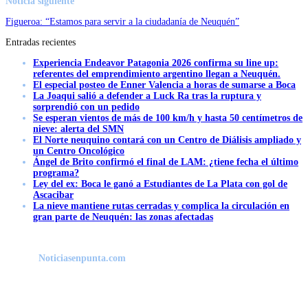
Noticia siguiente
Figueroa: “Estamos para servir a la ciudadanía de Neuquén”
Entradas recientes
Experiencia Endeavor Patagonia 2026 confirma su line up:
referentes del emprendimiento argentino llegan a Neuquén.
El especial posteo de Enner Valencia a horas de sumarse a Boca
La Joaqui salió a defender a Luck Ra tras la ruptura y
sorprendió con un pedido
Se esperan vientos de más de 100 km/h y hasta 50 centímetros de
nieve: alerta del SMN
El Norte neuquino contará con un Centro de Diálisis ampliado y
un Centro Oncológico
Ángel de Brito confirmó el final de LAM: ¿tiene fecha el último
programa?
Ley del ex: Boca le ganó a Estudiantes de La Plata con gol de
Ascacibar
La nieve mantiene rutas cerradas y complica la circulación en
gran parte de Neuquén: las zonas afectadas
Noticiasenpunta.com