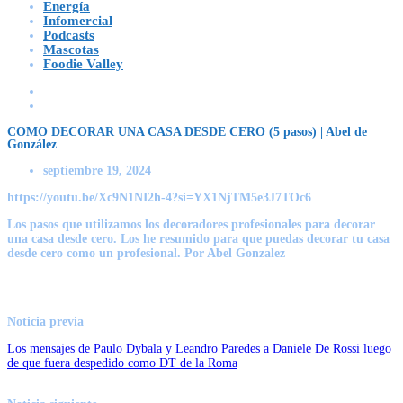
Energía
Infomercial
Podcasts
Mascotas
Foodie Valley
COMO DECORAR UNA CASA DESDE CERO (5 pasos) | Abel de
González
septiembre 19, 2024
https://youtu.be/Xc9N1NI2h-4?si=YX1NjTM5e3J7TOc6
Los pasos que utilizamos los decoradores profesionales para decorar
una casa desde cero. Los he resumido para que puedas decorar tu casa
desde cero como un profesional. Por Abel Gonzalez
Noticia previa
Los mensajes de Paulo Dybala y Leandro Paredes a Daniele De Rossi luego
de que fuera despedido como DT de la Roma