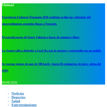
Ultimas!
Experiencia Endeavor Patagonia 2026 confirma su line up: referentes del
emprendimiento argentino llegan a Neuquén.
El especial posteo de Enner Valencia a horas de sumarse a Boca
La Joaqui salió a defender a Luck Ra tras la ruptura y sorprendió con un pedido
Se esperan vientos de más de 100 km/h y hasta 50 centímetros de nieve: alerta del
SMN
09/08/2026
Noticias
Deportes
Salud
Entretenimiento