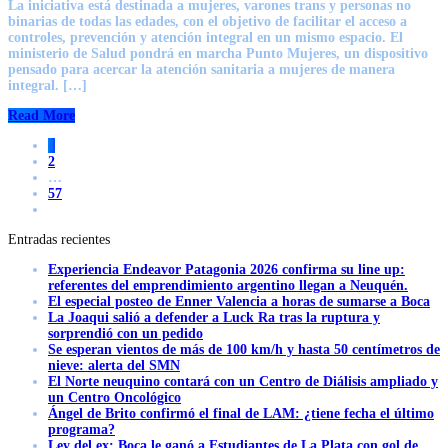
La iniciativa está destinada a mujeres, varones trans y personas no
binarias de todas las edades, con el objetivo de facilitar el acceso a
controles, prevención y atención integral en un mismo espacio. El
ministerio de Salud pondrá en marcha Punto Mujeres, un dispositivo
pensado para acercar la atención sanitaria a mujeres de manera
integral. […]
Read More
1
2
…
57
Entradas recientes
Experiencia Endeavor Patagonia 2026 confirma su line up:
referentes del emprendimiento argentino llegan a Neuquén.
El especial posteo de Enner Valencia a horas de sumarse a Boca
La Joaqui salió a defender a Luck Ra tras la ruptura y
sorprendió con un pedido
Se esperan vientos de más de 100 km/h y hasta 50 centímetros de
nieve: alerta del SMN
El Norte neuquino contará con un Centro de Diálisis ampliado y
un Centro Oncológico
Ángel de Brito confirmó el final de LAM: ¿tiene fecha el último
programa?
Ley del ex: Boca le ganó a Estudiantes de La Plata con gol de