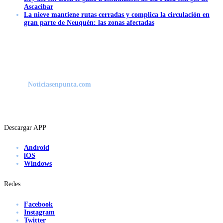
Ascacibar
La nieve mantiene rutas cerradas y complica la circulación en
gran parte de Neuquén: las zonas afectadas
Noticiasenpunta.com
Descargar APP
Android
iOS
Windows
Redes
Facebook
Instagram
Twitter