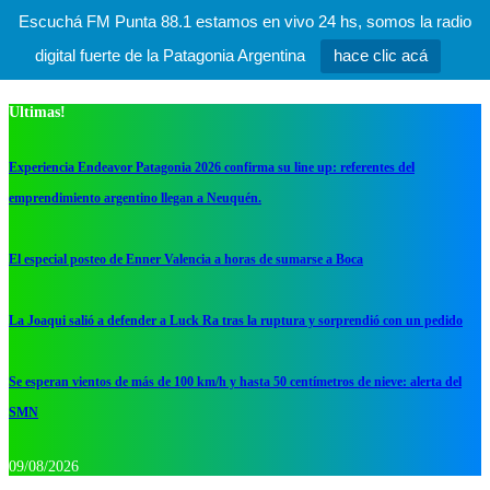
Escuchá FM Punta 88.1 estamos en vivo 24 hs, somos la radio
digital fuerte de la Patagonia Argentina
hace clic acá
Ultimas!
Experiencia Endeavor Patagonia 2026 confirma su line up: referentes del
emprendimiento argentino llegan a Neuquén.
El especial posteo de Enner Valencia a horas de sumarse a Boca
La Joaqui salió a defender a Luck Ra tras la ruptura y sorprendió con un pedido
Se esperan vientos de más de 100 km/h y hasta 50 centímetros de nieve: alerta del
SMN
09/08/2026