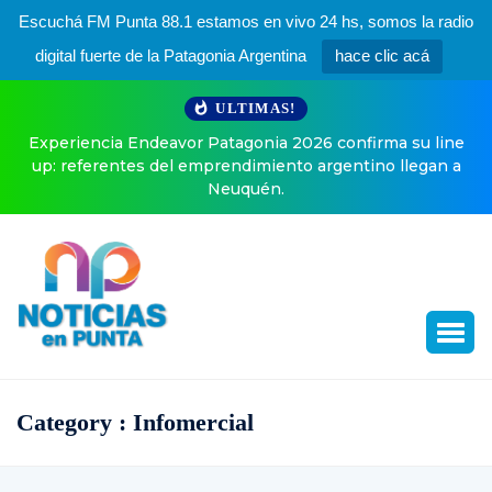
Escuchá FM Punta 88.1 estamos en vivo 24 hs, somos la radio
digital fuerte de la Patagonia Argentina
hace clic acá
ULTIMAS!
r Patagonia 2026 confirma su line
El especial posteo de En
 emprendimiento argentino llegan a
Neuquén.
Category : Infomercial