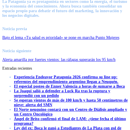
La Patagonia ya es protagonista en sectores como la energía, el turismo
y la economía del conocimiento. Ahora busca también consolidar un
espacio propio para debatir el futuro del marketing, la innovación y
los negocios digitales.
Noticia previa
Bajo el lema «Tu salud es prioridad» se pone en marcha Punto Mujeres
Noticia siguiente
Alerta amarilla por fuertes vientos: las ráfagas superarán los 95 km/h
Entradas recientes
Experiencia Endeavor Patagonia 2026 confirma su line up:
referentes del emprendimiento argentino llegan a Neuquén.
El especial posteo de Enner Valencia a horas de sumarse a Boca
La Joaqui salió a defender a Luck Ra tras la ruptura y
sorprendió con un pedido
Se esperan vientos de más de 100 km/h y hasta 50 centímetros de
nieve: alerta del SMN
El Norte neuquino contará con un Centro de Diálisis ampliado y
un Centro Oncológico
Ángel de Brito confirmó el final de LAM: ¿tiene fecha el último
programa?
Ley del ex: Boca le ganó a Estudiantes de La Plata con gol de