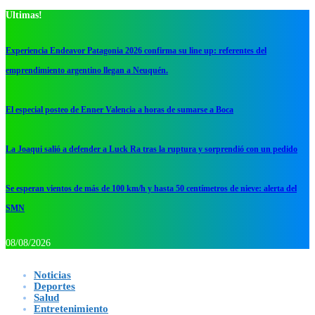
Ultimas!
Experiencia Endeavor Patagonia 2026 confirma su line up: referentes del
emprendimiento argentino llegan a Neuquén.
El especial posteo de Enner Valencia a horas de sumarse a Boca
La Joaqui salió a defender a Luck Ra tras la ruptura y sorprendió con un pedido
Se esperan vientos de más de 100 km/h y hasta 50 centímetros de nieve: alerta del
SMN
08/08/2026
Noticias
Deportes
Salud
Entretenimiento