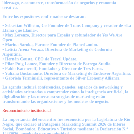
liderazgo, e-commerce, transformación de negocios y economía
creativa.
Entre los expositores confirmados se destacan:
• Sebastian Wilhelm, Co-Founder de Trans Company y creador de «La
Llama que Llama».
• Max Lorenzo, Director para España y cofundador de Yes We Are
Open.
• Marina Saroka, Partner Founder de PlanetLambo.
• Leticia Arena Veraza, Directora de Marketing de Codorníu
Argentina.
• Hernán Couste, CEO de Travel Update.
• Pilar Puig Lomez, Founder y Directora de Borrega Studio.
• Pablo Katcheroff, Fundador y Director de Tres Faros.
• Yuliana Bustamante, Directora de Marketing de Endeavor Argentina.
• Gabriela Terminielli, representante de Silver Economy Alliance.
La agenda incluirá conferencias, paneles, espacios de networking y
actividades orientadas a comprender cómo la inteligencia artificial, la
digitalización y las nuevas estrategias de marketing están
transformando las organizaciones y los modelos de negocio.
Reconocimiento institucional
La importancia del encuentro fue reconocida por la Legislatura de Río
Negro, que declaró al Patagonia Marketing Summit 2026 de Interés
Social, Económico, Educativo y Turístico mediante la Declaración N.º
144/2026, aprobada por unanimidad.