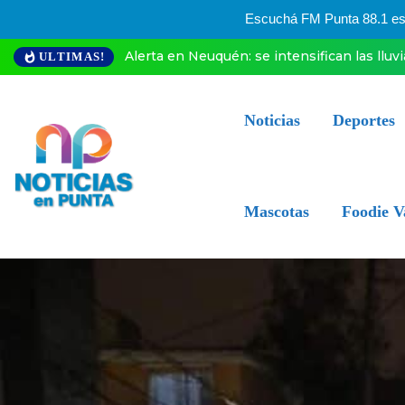
Escuchá FM Punta 88.1 esta
Alerta en Neuquén: se intensifican las lluv
ULTIMAS!
Noticias
Deportes
Mascotas
Foodie V