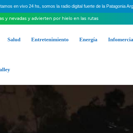
mos en vivo 24 hs, somos la radio digital fuerte de la Patagonia Arg
ias y nevadas y advierten por hielo en las rutas
Salud
Entretenimiento
Energía
Infomercia
alley