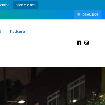
entina
hace clic acá
06/08/2026
l
Podcasts