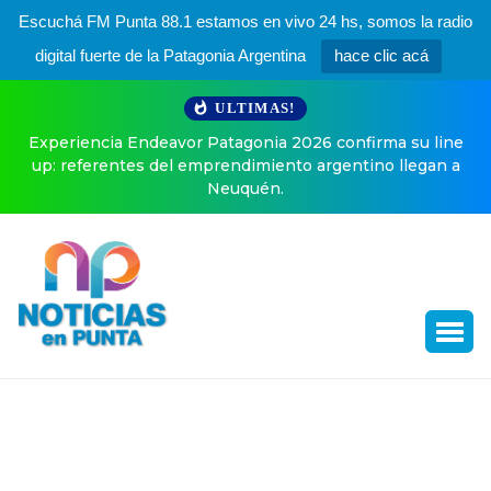
Escuchá FM Punta 88.1 estamos en vivo 24 hs, somos la radio
digital fuerte de la Patagonia Argentina
hace clic acá
ULTIMAS!
r Patagonia 2026 confirma su line
El especial posteo de En
 emprendimiento argentino llegan a
Neuquén.