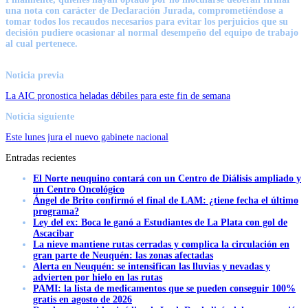
una nota con carácter de Declaración Jurada, comprometiéndose a
tomar todos los recaudos necesarios para evitar los perjuicios que su
decisión pudiere ocasionar al normal desempeño del equipo de trabajo
al cual pertenece.
Noticia previa
La AIC pronostica heladas débiles para este fin de semana
Noticia siguiente
Este lunes jura el nuevo gabinete nacional
Entradas recientes
El Norte neuquino contará con un Centro de Diálisis ampliado y
un Centro Oncológico
Ángel de Brito confirmó el final de LAM: ¿tiene fecha el último
programa?
Ley del ex: Boca le ganó a Estudiantes de La Plata con gol de
Ascacibar
La nieve mantiene rutas cerradas y complica la circulación en
gran parte de Neuquén: las zonas afectadas
Alerta en Neuquén: se intensifican las lluvias y nevadas y
advierten por hielo en las rutas
PAMI: la lista de medicamentos que se pueden conseguir 100%
gratis en agosto de 2026