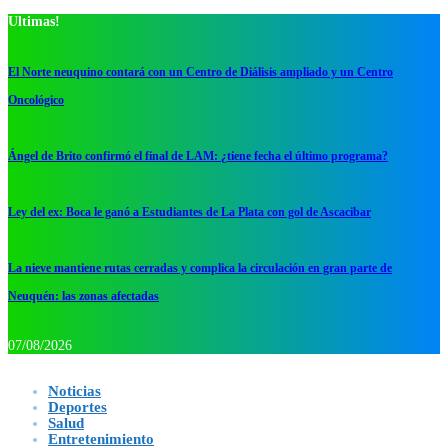
Ultimas!
El Norte neuquino contará con un Centro de Diálisis ampliado y un Centro
Oncológico
Ángel de Brito confirmó el final de LAM: ¿tiene fecha el último programa?
Ley del ex: Boca le ganó a Estudiantes de La Plata con gol de Ascacibar
La nieve mantiene rutas cerradas y complica la circulación en gran parte de
Neuquén: las zonas afectadas
07/08/2026
Noticias
Deportes
Salud
Entretenimiento