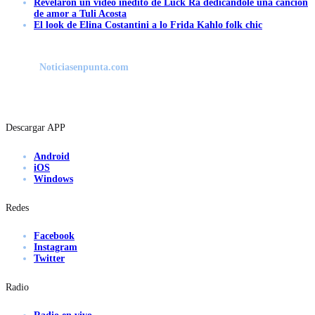
Revelaron un video inédito de Luck Ra dedicándole una canción
de amor a Tuli Acosta
El look de Elina Costantini a lo Frida Kahlo folk chic
Noticiasenpunta.com
Descargar APP
Android
iOS
Windows
Redes
Facebook
Instagram
Twitter
Radio