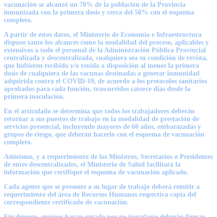
vacunación se alcanzó un 70% de la población de la Provincia
inmunizada con la primera dosis y cerca del 50% con el esquema
completo.
A partir de estos datos, el Ministerio de Economía e Infraestructura
dispuso tanto los alcances como la modalidad del proceso, aplicables y
extensivos a todo el personal de la Administración Pública Provincial
centralizada y descentralizada, cualquiera sea su condición de revista,
que hubieren recibido y/o tenido a disposición al menos la primera
dosis de cualquiera de las vacunas destinadas a generar inmunidad
adquirida contra el COVID-19, de acuerdo a los protocolos sanitarios
aprobados para cada función, trascurridos catorce días desde la
primera inoculación.
En el articulado se determina que todos los trabajadores deberán
retornar a sus puestos de trabajo en la modalidad de prestación de
servicios presencial, incluyendo mayores de 60 años, embarazadas y
grupos de riesgo, que deberán hacerlo con el esquema de vacunación
completo.
Asimismo, y a requerimiento de los Ministros, Secretarios o Presidentes
de entes descentralizados, el Ministerio de Salud facilitará la
información que certifique el esquema de vacunación aplicado.
Cada agente que se presente a su lugar de trabajo deberá remitir a
requerimiento del área de Recursos Humanos respectiva copia del
correspondiente certificado de vacunación.
Finalmente, quienes hayan optado por no inocularse deberán firmar