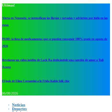
Ultimas!
Alerta en Neuquén: se intensifican las lluvias y nevadas y advierten por hielo en las
rutas
PAMI: la lista de medicamentos que se pueden conseguir 100% gratis en agosto de
2026
Revelaron un video inédito de Luck Ra dedicándole una canción de amor a Tuli
Acosta
El look de Elina Costantini a lo Frida Kahlo folk chic
06/08/2026
Noticias
Deportes