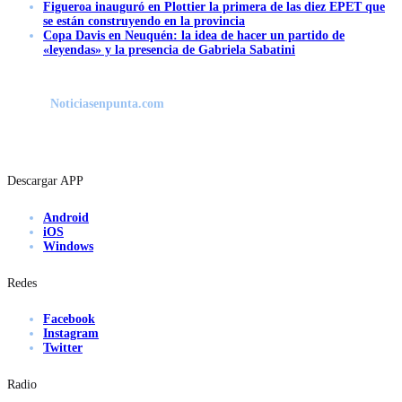
Figueroa inauguró en Plottier la primera de las diez EPET que
se están construyendo en la provincia
Copa Davis en Neuquén: la idea de hacer un partido de
«leyendas» y la presencia de Gabriela Sabatini
Noticiasenpunta.com
Descargar APP
Android
iOS
Windows
Redes
Facebook
Instagram
Twitter
Radio