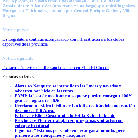
Por lo pronto, la Vuelta tendrá dos etapas en Cutral Co, dos en
Zapala, dos en Allen y dos (una crono y una larga) que unirá Ingeniero
Huergo con Chichinales, pasando por General Enrique Godoy y Villa
Regina.
Noticia previa
La Legislatura continúa acompañando con infraestructura a los clubes
deportivos de la provincia
Noticia siguiente
Extraen más restos del dinosaurio hallado en Villa El Chocón
Entradas recientes
Alerta en Neuquén: se intensifican las lluvias y nevadas y
advierten por hielo en las rutas
PAMI: la lista de medicamentos que se pueden conseguir 100%
gratis en agosto de 2026
Revelaron un video inédito de Luck Ra dedicándole una canción
de amor a Tuli Acosta
El look de Elina Costantini a lo Frida Kahlo folk chic
Provincia y Plottier trabajan en programas sanitarios con
enfoque territorial
Figueroa: “Estamos pensando en llevar gas al mundo, pero
primero a los rionegrinos y neuquinos”