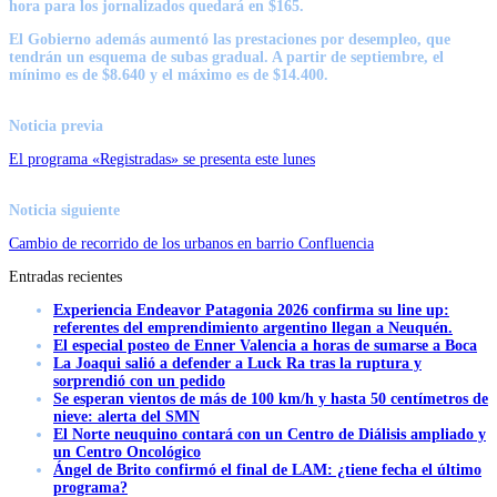
hora para los jornalizados quedará en $165.
El Gobierno además aumentó las prestaciones por desempleo, que
tendrán un esquema de subas gradual. A partir de septiembre, el
mínimo es de $8.640 y el máximo es de $14.400.
Noticia previa
El programa «Registradas» se presenta este lunes
Noticia siguiente
Cambio de recorrido de los urbanos en barrio Confluencia
Entradas recientes
Experiencia Endeavor Patagonia 2026 confirma su line up:
referentes del emprendimiento argentino llegan a Neuquén.
El especial posteo de Enner Valencia a horas de sumarse a Boca
La Joaqui salió a defender a Luck Ra tras la ruptura y
sorprendió con un pedido
Se esperan vientos de más de 100 km/h y hasta 50 centímetros de
nieve: alerta del SMN
El Norte neuquino contará con un Centro de Diálisis ampliado y
un Centro Oncológico
Ángel de Brito confirmó el final de LAM: ¿tiene fecha el último
programa?