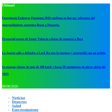
Ultimas!
Experiencia Endeavor Patagonia 2026 confirma su line up: referentes del
emprendimiento argentino llegan a Neuquén.
El especial posteo de Enner Valencia a horas de sumarse a Boca
La Joaqui salió a defender a Luck Ra tras la ruptura y sorprendió con un pedido
Se esperan vientos de más de 100 km/h y hasta 50 centímetros de nieve: alerta del
SMN
08/08/2026
Noticias
Deportes
Salud
Entretenimiento