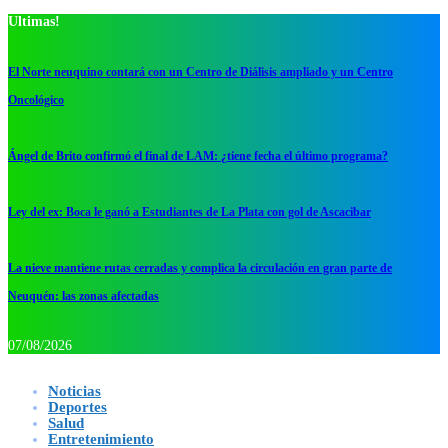
Ultimas!
El Norte neuquino contará con un Centro de Diálisis ampliado y un Centro
Oncológico
Ángel de Brito confirmó el final de LAM: ¿tiene fecha el último programa?
Ley del ex: Boca le ganó a Estudiantes de La Plata con gol de Ascacibar
La nieve mantiene rutas cerradas y complica la circulación en gran parte de
Neuquén: las zonas afectadas
07/08/2026
Noticias
Deportes
Salud
Entretenimiento