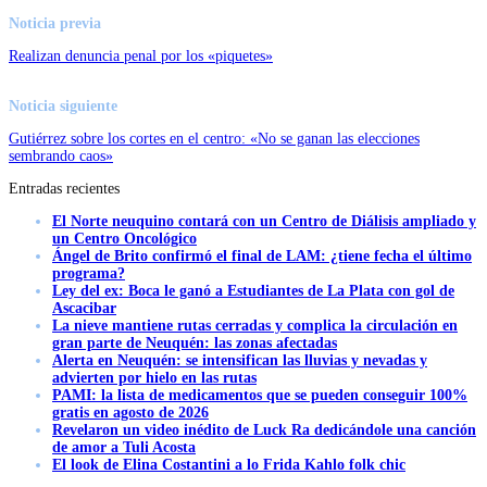
Noticia previa
Realizan denuncia penal por los «piquetes»
Noticia siguiente
Gutiérrez sobre los cortes en el centro: «No se ganan las elecciones
sembrando caos»
Entradas recientes
El Norte neuquino contará con un Centro de Diálisis ampliado y
un Centro Oncológico
Ángel de Brito confirmó el final de LAM: ¿tiene fecha el último
programa?
Ley del ex: Boca le ganó a Estudiantes de La Plata con gol de
Ascacibar
La nieve mantiene rutas cerradas y complica la circulación en
gran parte de Neuquén: las zonas afectadas
Alerta en Neuquén: se intensifican las lluvias y nevadas y
advierten por hielo en las rutas
PAMI: la lista de medicamentos que se pueden conseguir 100%
gratis en agosto de 2026
Revelaron un video inédito de Luck Ra dedicándole una canción
de amor a Tuli Acosta
El look de Elina Costantini a lo Frida Kahlo folk chic