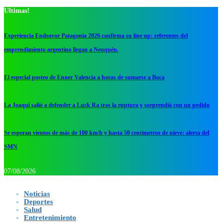
Ultimas!
Experiencia Endeavor Patagonia 2026 confirma su line up: referentes del
emprendimiento argentino llegan a Neuquén.
El especial posteo de Enner Valencia a horas de sumarse a Boca
La Joaqui salió a defender a Luck Ra tras la ruptura y sorprendió con un pedido
Se esperan vientos de más de 100 km/h y hasta 50 centímetros de nieve: alerta del
SMN
07/08/2026
Noticias
Deportes
Salud
Entretenimiento