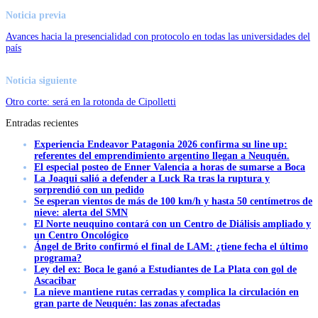
Noticia previa
Avances hacia la presencialidad con protocolo en todas las universidades del
país
Noticia siguiente
Otro corte: será en la rotonda de Cipolletti
Entradas recientes
Experiencia Endeavor Patagonia 2026 confirma su line up:
referentes del emprendimiento argentino llegan a Neuquén.
El especial posteo de Enner Valencia a horas de sumarse a Boca
La Joaqui salió a defender a Luck Ra tras la ruptura y
sorprendió con un pedido
Se esperan vientos de más de 100 km/h y hasta 50 centímetros de
nieve: alerta del SMN
El Norte neuquino contará con un Centro de Diálisis ampliado y
un Centro Oncológico
Ángel de Brito confirmó el final de LAM: ¿tiene fecha el último
programa?
Ley del ex: Boca le ganó a Estudiantes de La Plata con gol de
Ascacibar
La nieve mantiene rutas cerradas y complica la circulación en
gran parte de Neuquén: las zonas afectadas