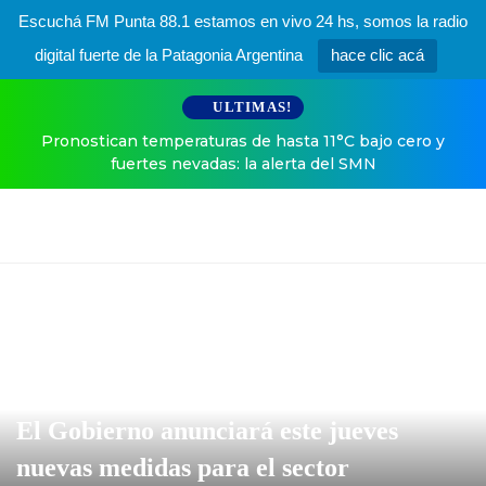
Escuchá FM Punta 88.1 estamos en vivo 24 hs, somos la radio
digital fuerte de la Patagonia Argentina
hace clic acá
ULTIMAS!
Pronostican temperaturas de hasta 11°C bajo cero y
fuertes nevadas: la alerta del SMN
El Gobierno anunciará este jueves
nuevas medidas para el sector