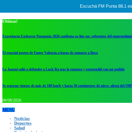
Escuchá FM Punta 88.1 esta
Ultimas!
Experiencia Endeavor Patagonia 2026 confirma su line up: referentes del emprendimi
El especial posteo de Enner Valencia a horas de sumarse a Boca
La Joaqui salió a defender a Luck Ra tras la ruptura y sorprendió con un pedido
Se esperan vientos de más de 100 km/h y hasta 50 centímetros de nieve: alerta del SM
08/08/2026
MENU
Noticias
Deportes
Salud