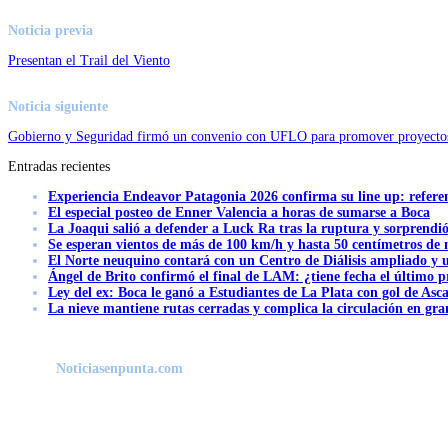
Noticia previa
Presentan el Trail del Viento
Noticia siguiente
Gobierno y Seguridad firmó un convenio con UFLO para promover proyectos 
Entradas recientes
Experiencia Endeavor Patagonia 2026 confirma su line up: refere
El especial posteo de Enner Valencia a horas de sumarse a Boca
La Joaqui salió a defender a Luck Ra tras la ruptura y sorprendi
Se esperan vientos de más de 100 km/h y hasta 50 centímetros de 
El Norte neuquino contará con un Centro de Diálisis ampliado y
Ángel de Brito confirmó el final de LAM: ¿tiene fecha el último
Ley del ex: Boca le ganó a Estudiantes de La Plata con gol de Asc
La nieve mantiene rutas cerradas y complica la circulación en gra
Noticiasenpunta.com