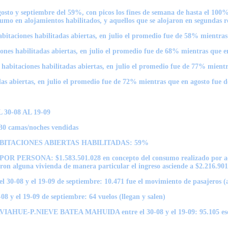
gosto y septiembre del 59%, con picos los fines de semana de hasta el 100
umo en alojamientos habilitados, y aquellos que se alojaron en segundas r
ones habilitadas abiertas, en julio el promedio fue de 58% mientras 
habilitadas abiertas, en julio el promedio fue de 68% mientras que en
iones habilitadas abiertas, en julio el promedio fue de 77% mientra
 abiertas, en julio el promedio fue de 72% mientras que en agosto fue 
0-08 AL 19-09
amas/noches vendidas
BITACIONES ABIERTAS HABILITADAS: 59%
$1.583.501.028 en concepto del consumo realizado por aquellos tur
aron alguna vivienda de manera particular el ingreso asciende a $2.216.90
el 19-09 de septiembre: 10.471 fue el movimiento de pasajeros (ar
19-09 de septiembre: 64 vuelos (llegan y salen)
NIEVE BATEA MAHUIDA entre el 30-08 y el 19-09: 95.105 esquiado