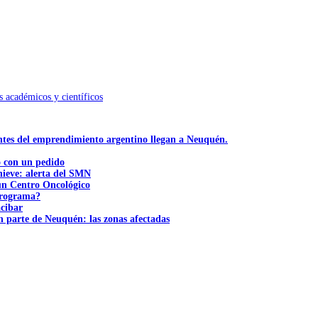
académicos y científicos
ntes del emprendimiento argentino llegan a Neuquén.
ó con un pedido
nieve: alerta del SMN
 un Centro Oncológico
 programa?
acibar
n parte de Neuquén: las zonas afectadas