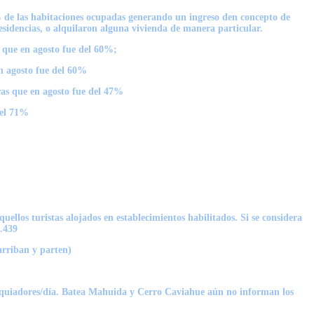
% de las habitaciones ocupadas generando un ingreso den concepto de
esidencias, o alquilaron alguna vivienda de manera particular.
que en agosto fue del 60%;
 agosto fue del 60%
s que en agosto fue del 47%
del 71%
istas alojados en establecimientos habilitados. Si se considera
1.439
riban y parten)
res/día. Batea Mahuida y Cerro Caviahue aún no informan los