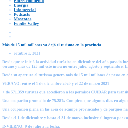
Entretenimiento
Energía
Infomercial
Podcasts
Mascotas
Foodie Valley
Más de 15 mil millones ya dejó el turismo en la provincia
octubre 1, 2021
Desde que se inició la actividad turística en diciembre del año pasado lu
verano y más de 125 mil este invierno entre julio, agosto y septiembre. E
Desde su apertura el turismo genero más de 15 mil millones de pesos en
VERANO: entre el 1 de diciembre 2020 y el 22 de marzo 2021
+ de 571.359 turistas que accedieron a los permisos CUIDAR para transit
Una ocupación promedio de 75.28% Con picos que algunos días en algun
Una ocupación plena en las área de acampe provinciales y de parques na
Desde el 1 de diciembre y hasta el 31 de marzo inclusive el ingreso por c
INVIERNO: 9 de julio a la fecha.