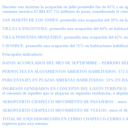
Durante este invierno la ocupación en julio promedio fue de 61% y en a
consumo turístico $7.884.437.752 millones de pesos, considerando el cons
SAN MARTÍN DE LOS ANDES: promedio una ocupación del 59% en habitaci
VILLA LA ANGOSTURA: promedio una ocupación del 64% en habitaciones 
VILLA PEHUENIA-MOQUEHUE: promedio una ocupación del 62% en habitac
CAVIAHUE: promedio una ocupación del 71% en habitaciones habilitadas
Principales indicadores
DATOS ACUMULADOS DEL MES DE SEPTIEMBRE – PERÍODO DEL 3
PERNOCTES EN ALOJAMIENTOS ABIERTOS HABILITADOS: 173.330 c
PORCENTAJES EN PLAZAS ABIERTAS HABILITADAS: 53% EN HA
INGRESOS GENERADOS EN CONCEPTO DEL GASTO TURÍSTICO POR PERSONA: 
el consumo de aquellos que se alojaron en segundas residencias, o alquil
AEROPUERTO CHAPELCO MOVIMIENTO DE PASAJEROS – entre el 30-08 y 
AEROPUERTO CHAPELCO MOVIMIENTO DE VUELOS- entre el 30-08 y el 
TOTAL DE ESQUIADORES/DÍA EN CERRO CHAPELCO-CERRO CAVIAHUE-P.
registros para esta semana.