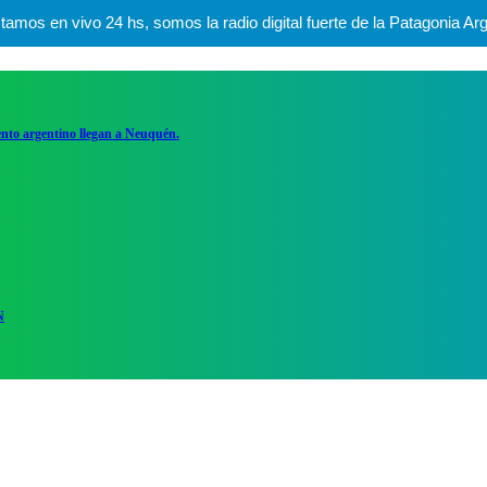
mos en vivo 24 hs, somos la radio digital fuerte de la Patagonia Arg
ento argentino llegan a Neuquén.
N