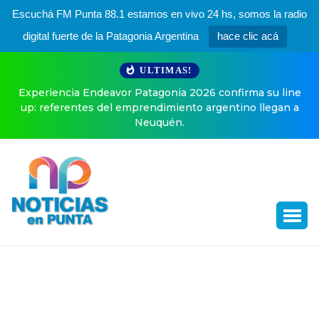
Escuchá FM Punta 88.1 estamos en vivo 24 hs, somos la radio
digital fuerte de la Patagonia Argentina
hace clic acá
ULTIMAS!
Experiencia Endeavor Patagonia 2026 confirma su line
up: referentes del emprendimiento argentino llegan a
Neuquén.