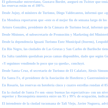
El gobernador entrerriano, Gustavo Bordet, aseguró en Twitter que tenía
las reservas están en el 100%.
Desde Jujuy, el ministro de Turismo, Diego Valdecantos, informó que «
En Mendoza reportaron que «este es el mejor fin de semana largo de los 
Arturo González, presidente de la Cámara de Turismo local, informó que
Desde Misiones, el subsecretario de Promoción y Marketing del Ministeri
Desde la dependencia Iguazú Turismo Ente Municipal (Iturem), Leopoldo 
En Río Negro, las ciudades de Las Grutas y San Carlos de Bariloche tien
En Salta también quedaban pocas camas disponibles, dado que según Gust
«Y seguimos vendiendo lo poco que ya queda», concluyó.
Desde Santa Cruz, el secretario de Turismo de El Calafate, Alexis Simuno
En Santa Fe, el presidente de la Asociación de Hoteleros y Gastronómi
En Rosario, las reservas en hotelería cinco y cuatro estrellas rondan el 8
En la ciudad de Santa Fe son «muy buenas las expectativas» con un nivel
superior y Reconquista muestra entre un 95 y 99% de ocupación, indicaron
El intendente de la ciudad tucumana de Tafí Viejo, Javier Noguera, advir