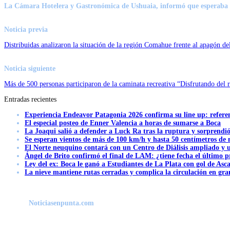
La Cámara Hotelera y Gastronómica de Ushuaia, informó que esperaba «
Noticia previa
Distribuidas analizaron la situación de la región Comahue frente al apagón de
Noticia siguiente
Más de 500 personas participaron de la caminata recreativa “Disfrutando del
Entradas recientes
Experiencia Endeavor Patagonia 2026 confirma su line up: refere
El especial posteo de Enner Valencia a horas de sumarse a Boca
La Joaqui salió a defender a Luck Ra tras la ruptura y sorprendi
Se esperan vientos de más de 100 km/h y hasta 50 centímetros de 
El Norte neuquino contará con un Centro de Diálisis ampliado y
Ángel de Brito confirmó el final de LAM: ¿tiene fecha el último
Ley del ex: Boca le ganó a Estudiantes de La Plata con gol de Asc
La nieve mantiene rutas cerradas y complica la circulación en gra
Noticiasenpunta.com