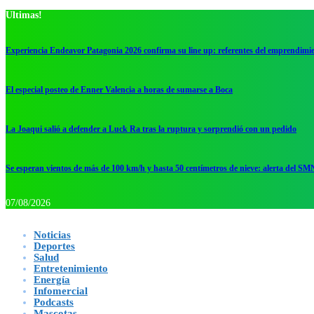
Ultimas!
Experiencia Endeavor Patagonia 2026 confirma su line up: referentes del emprendimi
El especial posteo de Enner Valencia a horas de sumarse a Boca
La Joaqui salió a defender a Luck Ra tras la ruptura y sorprendió con un pedido
Se esperan vientos de más de 100 km/h y hasta 50 centímetros de nieve: alerta del SM
07/08/2026
Noticias
Deportes
Salud
Entretenimiento
Energía
Infomercial
Podcasts
Mascotas