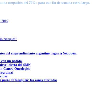
una ocupación del 70%» para este fin de semana extra largo.
l 2019
 río Neuquén”
ntes del emprendimiento argentino llegan a Neuquén.
ó con un pedido
nieve: alerta del SMN
 un Centro Oncológico
 programa?
acibar
n parte de Neuquén: las zonas afectadas