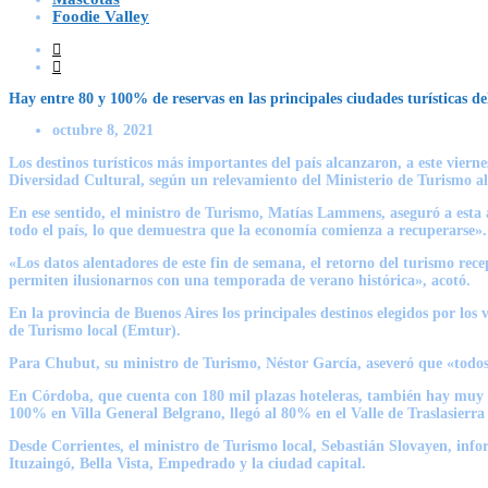
Foodie Valley
Hay entre 80 y 100% de reservas en las principales ciudades turísticas de
octubre 8, 2021
Los destinos turísticos más importantes del país alcanzaron, a este viern
Diversidad Cultural, según un relevamiento del Ministerio de Turismo a
En ese sentido, el ministro de Turismo, Matías Lammens, aseguró a esta 
todo el país, lo que demuestra que la economía comienza a recuperarse».
«Los datos alentadores de este fin de semana, el retorno del turismo re
permiten ilusionarnos con una temporada de verano histórica», acotó.
En la provincia de Buenos Aires los principales destinos elegidos por los
de Turismo local (Emtur).
Para Chubut, su ministro de Turismo, Néstor García, aseveró que «todos 
En Córdoba, que cuenta con 180 mil plazas hoteleras, también hay muy bue
100% en Villa General Belgrano, llegó al 80% en el Valle de Traslasierra
Desde Corrientes, el ministro de Turismo local, Sebastián Slovayen, inf
Ituzaingó, Bella Vista, Empedrado y la ciudad capital.