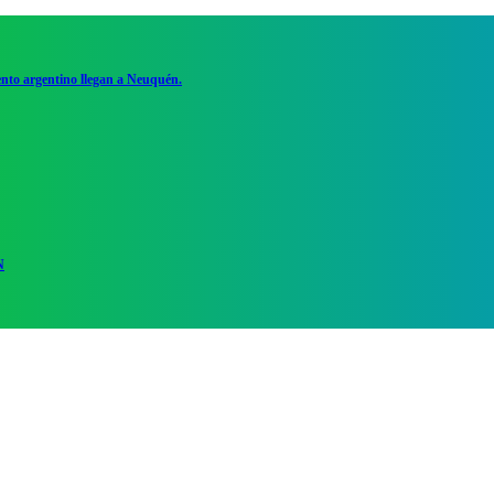
ento argentino llegan a Neuquén.
N