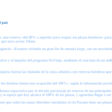
l país
es, una reserva «del 80% o superior para ocupar sus plazas hoteleras» para 
l que tuvo acceso Télam.
agencia: «Estamos viviendo un gran fin de semana largo, con un movimiento
ceptivo y el impulso del programa PreViaje, mediante el cual más de un mi
 viajeros fueron las ciudades de la costa atlántica con reservas hoteleras 
los destinos tienen una ocupación del 100%», según la información provis
na expectativa por el elevado porcentaje de reservas de sus principales de
 y se espera que hoy alcance el 100% de las plazas, y aguardan llegar a es
ormó que todas las zonas ribereñas vinculadas al río Paraná tiene sus pla