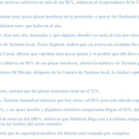
n reservas cubiertas en más de un 90%, mientras el vicepresidente de la C
quedan muy pocas plazas hoteleras en la provincia» y que el «la Quebrada
últimos tres» que hubo en el año.
 «hay una alta demanda; y que algunos «hoteles ya están al cien por cien
o de Turismo local, Oscar Degiusti, indicó que «se acerca un excelente fin
Lucas, afirmó que «quedan muy pocas plazas y es posible que ello lleve a
e cubierta un 80% de sus plazas hoteleras, afirmó la ministra de Turismo 
avo Di Mécola, dirigente de la Cámara de Turismo local, la ciudad capita
vic, aseveró que las plazas ocupadas están en el 75%.
cos, Damián Auzunbud informó que hoy están «al 60% pero este sábado seg
5%, y en apart hoteles y alquileres turísticos temporarios llegan al 95%, i
 de reservas del 100%, mientras que Melincué llega casi a la misma ocupac
 las fuentes del sector turístico.
tió que la capacidad hotelera del distrito está ocupada por completo.