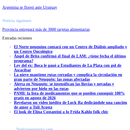
Argentina se floreó ante Uruguay
Noticia siguiente
Provincia entregará más de 3000 tarjetas alimentarias
Entradas recientes
El Norte neuquino contará con un Centro de Diálisis ampliado y
un Centro Oncológico
Ángel de Brito confirmó el final de LAM: ¿tiene fecha el último
programa?
Ley del ex: Boca le ganó a Estudiantes de La Plata con gol de
Ascacibar
La nieve mantiene rutas cerradas y complica la circulación en
gran parte de Neuquén: las zonas afectadas
Alerta en Neuquén: se intensifican las lluvias y nevadas y
advierten por hielo en las rutas
PAMI: la lista de medicamentos que se pueden conseguir 100%
gratis en agosto de 2026
Revelaron un video inédito de Luck Ra dedicándole una canción
de amor a Tuli Acosta
El look de Elina Costantini a lo Frida Kahlo folk chic
Noticiasenpunta.com