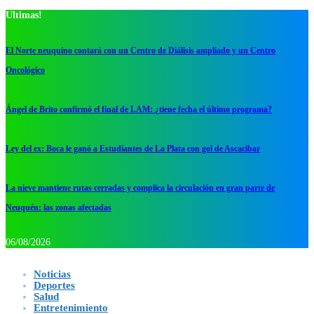
Ultimas!
El Norte neuquino contará con un Centro de Diálisis ampliado y un Centro
Oncológico
Ángel de Brito confirmó el final de LAM: ¿tiene fecha el último programa?
Ley del ex: Boca le ganó a Estudiantes de La Plata con gol de Ascacibar
La nieve mantiene rutas cerradas y complica la circulación en gran parte de
Neuquén: las zonas afectadas
06/08/2026
Noticias
Deportes
Salud
Entretenimiento