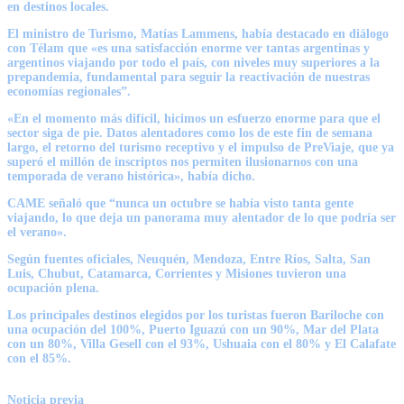
en destinos locales.
El ministro de Turismo, Matías Lammens, había destacado en diálogo
con Télam que «es una satisfacción enorme ver tantas argentinas y
argentinos viajando por todo el país, con niveles muy superiores a la
prepandemia, fundamental para seguir la reactivación de nuestras
economías regionales”.
«En el momento más difícil, hicimos un esfuerzo enorme para que el
sector siga de pie. Datos alentadores como los de este fin de semana
largo, el retorno del turismo receptivo y el impulso de PreViaje, que ya
superó el millón de inscriptos nos permiten ilusionarnos con una
temporada de verano histórica», había dicho.
CAME señaló que “nunca un octubre se había visto tanta gente
viajando, lo que deja un panorama muy alentador de lo que podría ser
el verano».
Según fuentes oficiales, Neuquén, Mendoza, Entre Ríos, Salta, San
Luis, Chubut, Catamarca, Corrientes y Misiones tuvieron una
ocupación plena.
Los principales destinos elegidos por los turistas fueron Bariloche con
una ocupación del 100%, Puerto Iguazú con un 90%, Mar del Plata
con un 80%, Villa Gesell con el 93%, Ushuaia con el 80% y El Calafate
con el 85%.
Noticia previa