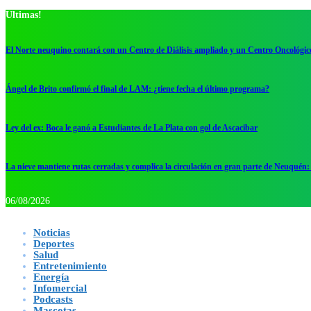
Ultimas!
El Norte neuquino contará con un Centro de Diálisis ampliado y un Centro Oncológic
Ángel de Brito confirmó el final de LAM: ¿tiene fecha el último programa?
Ley del ex: Boca le ganó a Estudiantes de La Plata con gol de Ascacibar
La nieve mantiene rutas cerradas y complica la circulación en gran parte de Neuquén: 
06/08/2026
Noticias
Deportes
Salud
Entretenimiento
Energía
Infomercial
Podcasts
Mascotas