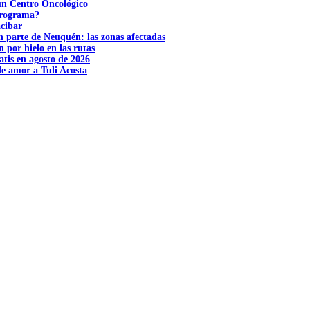
 un Centro Oncológico
 programa?
acibar
n parte de Neuquén: las zonas afectadas
n por hielo en las rutas
tis en agosto de 2026
e amor a Tuli Acosta