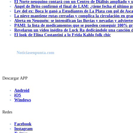
El Norte neuquino contará con un Centro de Diálisis ampliado y
Ángel de Brito confirmó el final de LAM: ¿tiene fecha el último
Ley del ex: Boca le ganó a Estudiantes de La Plata con gol de Asc
La nieve mantiene rutas cerradas y complica la circulación en gra
Alerta en Neuquén: se intensifican las lluvias y nevadas y advierte
PAMI: la lista de medicamentos que se pueden conseguir 100% gra
Revelaron un video inédito de Luck Ra dedicándole una canción d
El look de Elina Costantini a lo Frida Kahlo folk chic
Noticiasenpunta.com
Descargar APP
Android
iOS
Windows
Redes
Facebook
Instagram