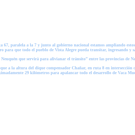
67, paralela a la 7 y junto al gobierno nacional estamos ampliando estos
iro para que todo el pueblo de Vista Alegre pueda transitar, ingresando y 
 Neuquén que servirá para alivianar el tránsito” entre las provincias de 
e a la altura del dique compensador Chañar, en ruta 8 en intersección con
ximadamente 29 kilómetros para apalancar todo el desarrollo de Vaca Muerta