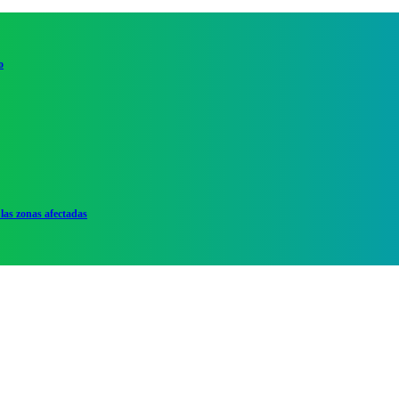
o
las zonas afectadas