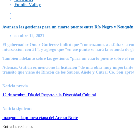
Foodie Valley
Avanzan las gestiones para un cuarto puente entre Río Negro y Neuquén
octubre 12, 2021
El gobernador Omar Gutiérrez indicó que “comenzamos a asfaltar la ruta 
intersección con 51”, y agregó que “en ese punto se hará la rotonda de g
También adelantó sobre las gestiones “para un cuarto puente sobre el río
Además, Gutiérrez mencionó la licitación “de una obra muy importante qu
tránsito que viene de Rincón de los Sauces, Añelo y Cutral Co. Son apro
Noticia previa
12 de octubre: Día del Respeto a la Diversidad Cultural
Noticia siguiente
Inauguran la primera etapa del Acceso Norte
Entradas recientes