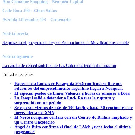
Alto Comahue Shopping – Neuquén Capital
Calle Roca 590 – Cinco Saltos
Avenida Libertador 493 – Centenario.
Noticia previa
Se presentó el proyecto de Ley de Promoción de la Movilidad Sustentable
Noticia siguiente
La cancha de césped sintético de Las Coloradas tendrá iluminación
Entradas recientes
Experiencia Endeavor Patagonia 2026 confirma su line up:
referentes del emprendimiento argentino llegan a Neuquén.
El especial posteo de Enner Valencia a horas de sumarse a Boca
La Joaqui salió a defender a Luck Ra tras la ruptura y
sorprendió con un pedido
Se esperan vientos de más de 100 km/h y hasta 50 centímetros de
nieve: alerta del SMN
El Norte neuquino contará con un Centro de Diálisis ampliado y
un Centro Oncológico
Ángel de Brito confirmó el final de LAM: ¿tiene fecha el último
programa?