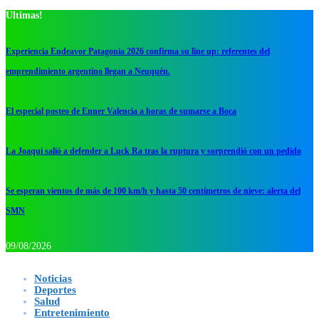
Ultimas!
Experiencia Endeavor Patagonia 2026 confirma su line up: referentes del
emprendimiento argentino llegan a Neuquén.
El especial posteo de Enner Valencia a horas de sumarse a Boca
La Joaqui salió a defender a Luck Ra tras la ruptura y sorprendió con un pedido
Se esperan vientos de más de 100 km/h y hasta 50 centímetros de nieve: alerta del
SMN
09/08/2026
Noticias
Deportes
Salud
Entretenimiento