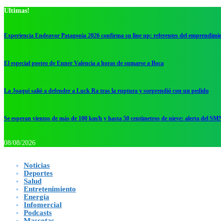
Ultimas!
Experiencia Endeavor Patagonia 2026 confirma su line up: referentes del emprendimi
El especial posteo de Enner Valencia a horas de sumarse a Boca
La Joaqui salió a defender a Luck Ra tras la ruptura y sorprendió con un pedido
Se esperan vientos de más de 100 km/h y hasta 50 centímetros de nieve: alerta del SM
08/08/2026
Noticias
Deportes
Salud
Entretenimiento
Energía
Infomercial
Podcasts
Mascotas