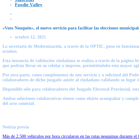
Foodie Valley
«Voto Neuquén», el nuevo servicio para facilitar las elecciones municipal
octubre 12, 2021
La secretaría de Modernización, a través de la OPTIC, puso en funciona
octubre.
Esta instancia de validación ciudadana se realiza a través de la página
que podrán llevar en su celular o impreso, permitiéndoles esto mayor ag
Por otra parte, como complemento de este servicio y a solicitud del Pod
colaboradores de dicho juzgado asistir al ciudadano validando su lugar d
Disponible sólo para colaboradores del Juzgado Electoral Provincial, est
Ambas soluciones colaborativas tienen como objeto acompañar y compleme
del acto comicial.
Noticia previa
Más de 2.500 vehículos por hora circularon en las rutas neuquinas durante el 