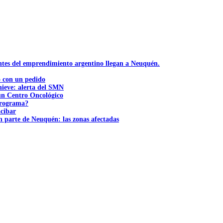
ntes del emprendimiento argentino llegan a Neuquén.
ó con un pedido
nieve: alerta del SMN
 un Centro Oncológico
 programa?
acibar
n parte de Neuquén: las zonas afectadas