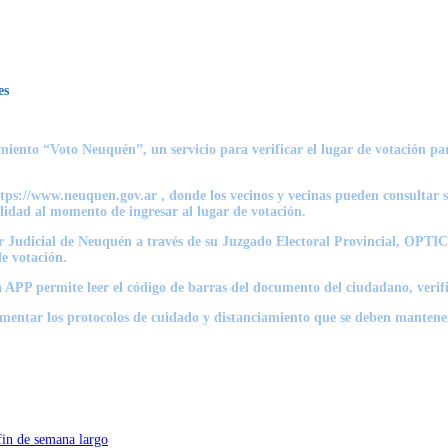
es
miento “Voto Neuquén”, un servicio para verificar el lugar de votación pa
 https://www.neuquen.gov.ar , donde los vecinos y vecinas pueden consultar
ilidad al momento de ingresar al lugar de votación.
er Judicial de Neuquén a través de su Juzgado Electoral Provincial, OPTIC 
e votación.
a APP permite leer el código de barras del documento del ciudadano, verif
ntar los protocolos de cuidado y distanciamiento que se deben mantener p
fin de semana largo