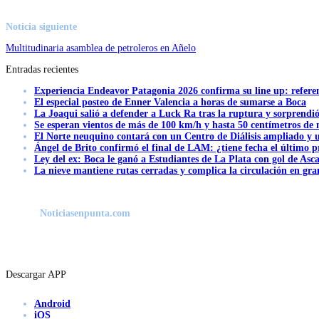
Noticia siguiente
Multitudinaria asamblea de petroleros en Añelo
Entradas recientes
Experiencia Endeavor Patagonia 2026 confirma su line up: refere
El especial posteo de Enner Valencia a horas de sumarse a Boca
La Joaqui salió a defender a Luck Ra tras la ruptura y sorprendi
Se esperan vientos de más de 100 km/h y hasta 50 centímetros de 
El Norte neuquino contará con un Centro de Diálisis ampliado y
Ángel de Brito confirmó el final de LAM: ¿tiene fecha el último
Ley del ex: Boca le ganó a Estudiantes de La Plata con gol de Asc
La nieve mantiene rutas cerradas y complica la circulación en gra
Noticiasenpunta.com
Descargar APP
Android
iOS