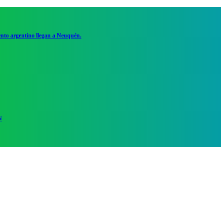
ento argentino llegan a Neuquén.
N