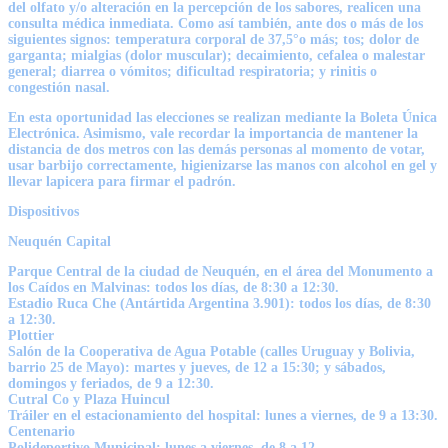
del olfato y/o alteración en la percepción de los sabores, realicen una
consulta médica inmediata. Como así también, ante dos o más de los
siguientes signos: temperatura corporal de 37,5°o más; tos; dolor de
garganta; mialgias (dolor muscular); decaimiento, cefalea o malestar
general; diarrea o vómitos; dificultad respiratoria; y rinitis o
congestión nasal.
En esta oportunidad las elecciones se realizan mediante la Boleta Única
Electrónica. Asimismo, vale recordar la importancia de mantener la
distancia de dos metros con las demás personas al momento de votar,
usar barbijo correctamente, higienizarse las manos con alcohol en gel y
llevar lapicera para firmar el padrón.
Dispositivos
Neuquén Capital
Parque Central de la ciudad de Neuquén, en el área del Monumento a
los Caídos en Malvinas: todos los días, de 8:30 a 12:30.
Estadio Ruca Che (Antártida Argentina 3.901): todos los días, de 8:30
a 12:30.
Plottier
Salón de la Cooperativa de Agua Potable (calles Uruguay y Bolivia,
barrio 25 de Mayo): martes y jueves, de 12 a 15:30; y sábados,
domingos y feriados, de 9 a 12:30.
Cutral Co y Plaza Huincul
Tráiler en el estacionamiento del hospital: lunes a viernes, de 9 a 13:30.
Centenario
Polideportivo Municipal: lunes a viernes, de 8 a 12.