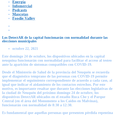
Energía
Infomercial
Podcasts
Mascotas
Foodie Valley
Los DetectAR de la capital funcionarán con normalidad durante las
elecciones municipales
octubre 22, 2021
Este domingo 24 de octubre, los dispositivos ubicados en la capital
neuquina funcionarán con normalidad para facilitar el acceso al testeo
ante la aparición de síntomas compatibles con COVID-19.
Desde el Ministerio de Salud de la provincia del Neuquén se recuerda
que el diagnóstico temprano de las personas con COVID-19 permite
implementar el seguimiento correspondiente de acuerdo a cada caso, al
igual que indicar el aislamiento de los contactos estrechos. Por este
motivo, es importante resaltar que durante las elecciones legislativas de
la ciudad de Neuquén del próximo domingo 24 de octubre, los
dispositivos DetectAR ubicados en el estadio Ruca Che y el Parque
Central (en el área del Monumento a los Caídos en Malvinas),
funcionarán con normalidad de 8:30 a 12:30.
Es fundamental que aquellas personas que presenten pérdida repentina