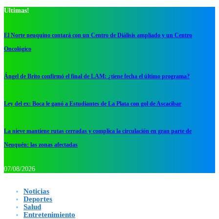
Ultimas!
El Norte neuquino contará con un Centro de Diálisis ampliado y un Centro
Oncológico
Ángel de Brito confirmó el final de LAM: ¿tiene fecha el último programa?
Ley del ex: Boca le ganó a Estudiantes de La Plata con gol de Ascacibar
La nieve mantiene rutas cerradas y complica la circulación en gran parte de
Neuquén: las zonas afectadas
07/08/2026
Noticias
Deportes
Salud
Entretenimiento