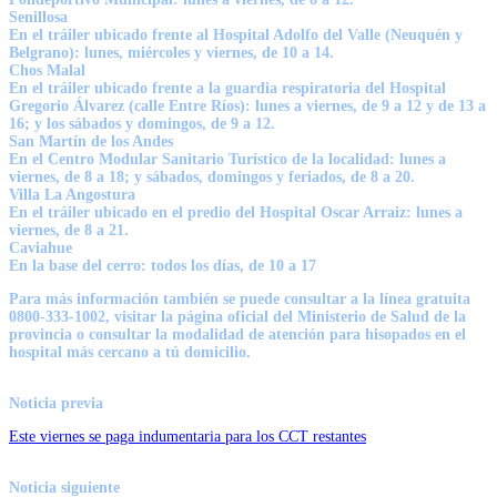
Senillosa
En el tráiler ubicado frente al Hospital Adolfo del Valle (Neuquén y
Belgrano): lunes, miércoles y viernes, de 10 a 14.
Chos Malal
En el tráiler ubicado frente a la guardia respiratoria del Hospital
Gregorio Álvarez (calle Entre Ríos): lunes a viernes, de 9 a 12 y de 13 a
16; y los sábados y domingos, de 9 a 12.
San Martín de los Andes
En el Centro Modular Sanitario Turístico de la localidad: lunes a
viernes, de 8 a 18; y sábados, domingos y feriados, de 8 a 20.
Villa La Angostura
En el tráiler ubicado en el predio del Hospital Oscar Arraiz: lunes a
viernes, de 8 a 21.
Caviahue
En la base del cerro: todos los días, de 10 a 17
Para más información también se puede consultar a la línea gratuita
0800-333-1002, visitar la página oficial del Ministerio de Salud de la
provincia o consultar la modalidad de atención para hisopados en el
hospital más cercano a tú domicilio.
Noticia previa
Este viernes se paga indumentaria para los CCT restantes
Noticia siguiente