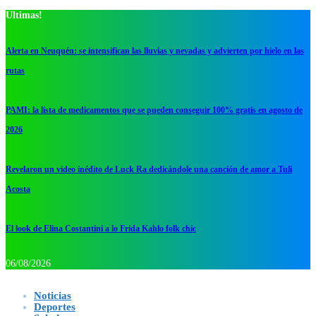
Ultimas!
Alerta en Neuquén: se intensifican las lluvias y nevadas y advierten por hielo en las
rutas
PAMI: la lista de medicamentos que se pueden conseguir 100% gratis en agosto de
2026
Revelaron un video inédito de Luck Ra dedicándole una canción de amor a Tuli
Acosta
El look de Elina Costantini a lo Frida Kahlo folk chic
06/08/2026
Noticias
Deportes