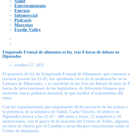
Salud
Entretenimiento
Energía
Infomercial
Podcasts
Mascotas
Foodie Valley
Etiquetado Frontal de alimentos es ley, tras 8 horas de debate en
Diputados
octubre 27, 2021
El proyecto de ley de Etiquetado Frontal de Alimentos, que comenzó a
tratarse pasada las 15.45, fue aprobada cerca de la medianoche en la
Cámara de Diputados, y se convirtió en ley tras un debate de más de 8
horas de intervenciones de los legisladores de diferentes bloques que
tuvieron cruces políticos menores, lo que facilitó el tratamiento del
tema.
Con las organizaciones que impulsaron dicho proyecto en los palcos y
la presencia de la ministra de Salud, Carla Vizzotti, el tablero en
Diputados marcó a las 23.43 : 200 votos a favor, 22 negativos y 16
abstenciones, con el apoyo de la mayoría del Frente de Todos, algunos
sectores de Juntos por el Cambio y otros bloques minoritarios como el
Frente de Izquierda.