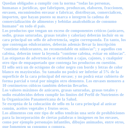
Quedan obligados a cumplir con la norma “todas las personas,
humanas o jurídicas, que fabriquen, produzcan, elaboren, fraccionen,
envasen, encomienden envasar o fabricar, distribuyan, comercialicen,
importen, que hayan puesto su marca o integren la cadena de
comercialización de alimentos y bebidas analcohólicas de consumo
humano” en todo el país.
Los productos que tengan un exceso de componentes críticos (azúcares,
sodio, grasas saturadas, grasas totales y calorías) deberán incluir en su
cara principal un sello de advertencia, según corresponda. En tanto, los
que contengan edulcorantes, deberán además llevar la inscripción
“contiene edulcorantes, no recomendable en niños/as”; y aquellos con
cafeína, deberán tener la leyenda “contiene cafeína, evitar en niños/as”.
Las etiquetas de advertencia se extienden a cajas, cajones, y cualquier
otro tipo de empaquetado que contenga los productos en cuestión.
El sello será un de octógono de color negro con borde y letras de color
blanco en mayúsculas. Su tamaño no podrá ser inferior al 5% de la
superficie de la cara principal del envase; y no podrá estar cubierto de
forma parcial o total por ningún otro elemento. Los envases menores a
10 centímetros cúbicos también deberán llevarlos.
Los valores máximos de azúcares, grasas saturadas, grasas totales y
sodio establecidos deben cumplir los límites del Perfil de Nutrientes de
la Organización Panamericana de la Salud.
Se exceptúa de la colocación de sello en la cara principal al azúcar
común, aceites vegetales y frutos secos.
Los alimentos con este tipo de sellos tendrán una serie de prohibiciones
para la incorporación de ciertas palabras o imágenes en los envases,
como por ejemplo personajes infantiles, dibujos animados, entre otros,
que fomenten su consumo o compra.