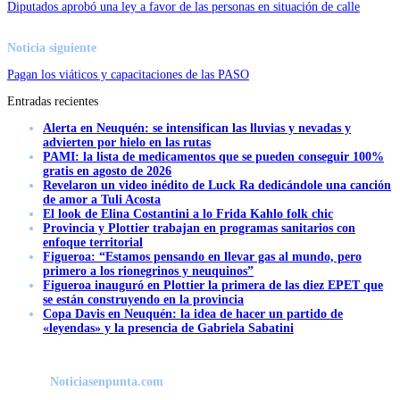
Diputados aprobó una ley a favor de las personas en situación de calle
Noticia siguiente
Pagan los viáticos y capacitaciones de las PASO
Entradas recientes
Alerta en Neuquén: se intensifican las lluvias y nevadas y
advierten por hielo en las rutas
PAMI: la lista de medicamentos que se pueden conseguir 100%
gratis en agosto de 2026
Revelaron un video inédito de Luck Ra dedicándole una canción
de amor a Tuli Acosta
El look de Elina Costantini a lo Frida Kahlo folk chic
Provincia y Plottier trabajan en programas sanitarios con
enfoque territorial
Figueroa: “Estamos pensando en llevar gas al mundo, pero
primero a los rionegrinos y neuquinos”
Figueroa inauguró en Plottier la primera de las diez EPET que
se están construyendo en la provincia
Copa Davis en Neuquén: la idea de hacer un partido de
«leyendas» y la presencia de Gabriela Sabatini
Noticiasenpunta.com