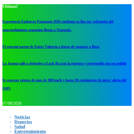
Ultimas!
Experiencia Endeavor Patagonia 2026 confirma su line up: referentes del
emprendimiento argentino llegan a Neuquén.
El especial posteo de Enner Valencia a horas de sumarse a Boca
La Joaqui salió a defender a Luck Ra tras la ruptura y sorprendió con un pedido
Se esperan vientos de más de 100 km/h y hasta 50 centímetros de nieve: alerta del
SMN
07/08/2026
Noticias
Deportes
Salud
Entretenimiento