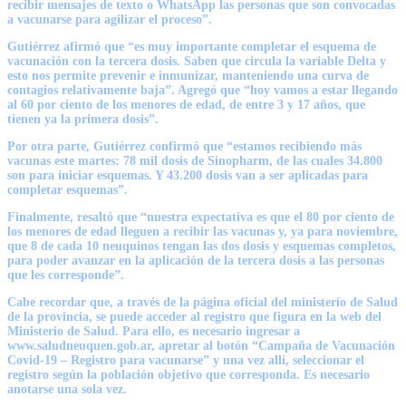
recibir mensajes de texto o WhatsApp las personas que son convocadas
a vacunarse para agilizar el proceso”.
Gutiérrez afirmó que “es muy importante completar el esquema de
vacunación con la tercera dosis. Saben que circula la variable Delta y
esto nos permite prevenir e inmunizar, manteniendo una curva de
contagios relativamente baja”. Agregó que “hoy vamos a estar llegando
al 60 por ciento de los menores de edad, de entre 3 y 17 años, que
tienen ya la primera dosis”.
Por otra parte, Gutiérrez confirmó que “estamos recibiendo más
vacunas este martes: 78 mil dosis de Sinopharm, de las cuales 34.800
son para iniciar esquemas. Y 43.200 dosis van a ser aplicadas para
completar esquemas”.
Finalmente, resaltó que “nuestra expectativa es que el 80 por ciento de
los menores de edad lleguen a recibir las vacunas y, ya para noviembre,
que 8 de cada 10 neuquinos tengan las dos dosis y esquemas completos,
para poder avanzar en la aplicación de la tercera dosis a las personas
que les corresponde”.
Cabe recordar que, a través de la página oficial del ministerio de Salud
de la provincia, se puede acceder al registro que figura en la web del
Ministerio de Salud. Para ello, es necesario ingresar a
www.saludneuquen.gob.ar, apretar al botón “Campaña de Vacunación
Covid-19 – Registro para vacunarse” y una vez allí, seleccionar el
registro según la población objetivo que corresponda. Es necesario
anotarse una sola vez.