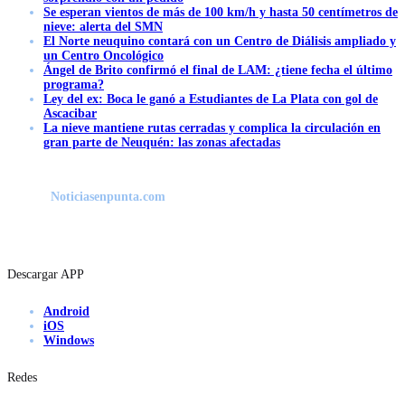
Se esperan vientos de más de 100 km/h y hasta 50 centímetros de
nieve: alerta del SMN
El Norte neuquino contará con un Centro de Diálisis ampliado y
un Centro Oncológico
Ángel de Brito confirmó el final de LAM: ¿tiene fecha el último
programa?
Ley del ex: Boca le ganó a Estudiantes de La Plata con gol de
Ascacibar
La nieve mantiene rutas cerradas y complica la circulación en
gran parte de Neuquén: las zonas afectadas
Noticiasenpunta.com
Descargar APP
Android
iOS
Windows
Redes