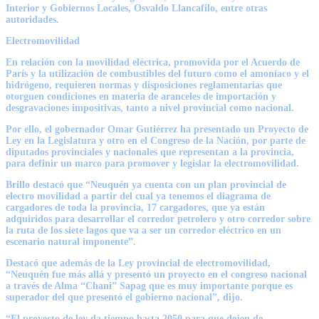
Interior y Gobiernos Locales, Osvaldo Llancafilo, entre otras
autoridades.
Electromovilidad
En relación con la movilidad eléctrica, promovida por el Acuerdo de
París y la utilización de combustibles del futuro como el amoníaco y el
hidrógeno, requieren normas y disposiciones reglamentarias que
otorguen condiciones en materia de aranceles de importación y
desgravaciones impositivas, tanto a nivel provincial como nacional.
Por ello, el gobernador Omar Gutiérrez ha presentado un Proyecto de
Ley en la Legislatura y otro en el Congreso de la Nación, por parte de
diputados provinciales y nacionales que representan a la provincia,
para definir un marco para promover y legislar la electromovilidad.
Brillo destacó que “Neuquén ya cuenta con un plan provincial de
electro movilidad a partir del cual ya tenemos el diagrama de
cargadores de toda la provincia, 17 cargadores, que ya están
adquiridos para desarrollar el corredor petrolero y otro corredor sobre
la ruta de los siete lagos que va a ser un corredor eléctrico en un
escenario natural imponente”.
Destacó que además de la Ley provincial de electromovilidad,
“Neuquén fue más allá y presentó un proyecto en el congreso nacional
a través de Alma “Chani” Sapag que es muy importante porque es
superador del que presentó el gobierno nacional”, dijo.
“El proyecto de ley da tiempo hasta 2050 para que dejen de