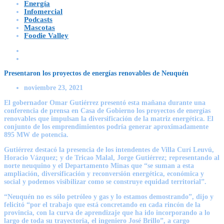
Energía
Infomercial
Podcasts
Mascotas
Foodie Valley
Presentaron los proyectos de energías renovables de Neuquén
noviembre 23, 2021
El gobernador Omar Gutiérrez presentó esta mañana durante una
conferencia de prensa en Casa de Gobierno los proyectos de energías
renovables que impulsan la diversificación de la matriz energética. El
conjunto de los emprendimientos podría generar aproximadamente
895 MW de potencia.
Gutiérrez destacó la presencia de los intendentes de Villa Curí Leuvú,
Horacio Vázquez; y de Tricao Malal, Jorge Gutiérrez; representando al
norte neuquino y el Departamento Minas que “se suman a esta
ampliación, diversificación y reconversión energética, económica y
social y podemos visibilizar como se construye equidad territorial”.
“Neuquén no es sólo petróleo y gas y lo estamos demostrando”, dijo y
felicitó “por el trabajo que está concretando en cada rincón de la
provincia, con la curva de aprendizaje que ha ido incorporando a lo
largo de toda su trayectoria, el ingeniero José Brillo”, a cargo