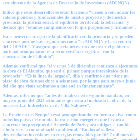
actualmente de la Agencia de Desarrollo de Inversiones (ADI NQN).
Indicó que estos desarrollos se están haciendo “vienen a reivindicar los
valores pioneros y fundacionales de nuestro proyecto y de nuestra
provincia, la justicia social, el equilibrio territorial, la soberanía” y
destacó que “estamos cumpliendo con lo que propusimos y firmamos”.
Estos proyectos surgen de la planificación en la provincia y se pueden
concretar porque hay organismos como “la ADI NQN y la secretaría
del COPADE”. Y aseguró que sería necesario que desde el gobierno
nacional acompañaran esta reconversión energética “con la
construcción de Chihuido”.
Además, confirmó que “el viernes 3 de diciembre comienza a ejecutarse
la obra de El Alamito, que será el primer parque fotovoltaico de la
provincia”. “Es la línea de largada”, dijo y confirmó que “tiene un
plazo de obra de unos cinco a seis meses, por lo que para mayo o junio
del año que viene aspiramos a que esté en funcionamiento”.
Además, informó que “antes de finalizar este segundo mandato, en
mayo o junio del 2023 estimamos que estará finalizada la obra de la
microcentral hidroeléctrica de Villa Nahueve”.
La Provincia del Neuquén está protagonizando, en forma activa, como
todos los países del mundo, la transición energética que llevará a
concretar los preceptos del Acuerdo de París para mitigar el cambio
climático y la contaminación ambiental. “En dos años lleva
desarrolladas inversiones en energías renovables por 162,7 millones de
dólares, generando en plena pandemia más de 600 empleos”, aseguró el