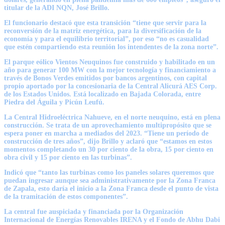
titular de la ADI NQN, José Brillo.
El funcionario destacó que esta transición “tiene que servir para la
reconversión de la matriz energética, para la diversificación de la
economía y para el equilibrio territorial”, por eso “no es casualidad
que estén compartiendo esta reunión los intendentes de la zona norte”.
El parque eólico Vientos Neuquinos fue construido y habilitado en un
año para generar 100 MW con la mejor tecnología y financiamiento a
través de Bonos Verdes emitidos por bancos argentinos, con capital
propio aportado por la concesionaria de la Central Alicurá AES Corp.
de los Estados Unidos. Está localizado en Bajada Colorada, entre
Piedra del Águila y Picún Leufú.
La Central Hidroeléctrica Nahueve, en el norte neuquino, está en plena
construcción. Se trata de un aprovechamiento multipropósito que se
espera poner en marcha a mediados del 2023. “Tiene un período de
construcción de tres años”, dijo Brillo y aclaró que “estamos en estos
momentos completando un 30 por ciento de la obra, 15 por ciento en
obra civil y 15 por ciento en las turbinas”.
Indicó que “tanto las turbinas como los paneles solares queremos que
puedan ingresar aunque sea administrativamente por la Zona Franca
de Zapala, esto daría el inicio a la Zona Franca desde el punto de vista
de la tramitación de estos componentes”.
La central fue auspiciada y financiada por la Organización
Internacional de Energías Renovables IRENA y el Fondo de Abhu Dabi