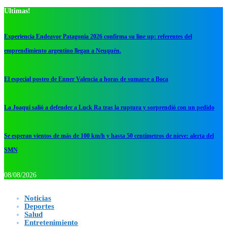
Ultimas!
Experiencia Endeavor Patagonia 2026 confirma su line up: referentes del
emprendimiento argentino llegan a Neuquén.
El especial posteo de Enner Valencia a horas de sumarse a Boca
La Joaqui salió a defender a Luck Ra tras la ruptura y sorprendió con un pedido
Se esperan vientos de más de 100 km/h y hasta 50 centímetros de nieve: alerta del
SMN
08/08/2026
Noticias
Deportes
Salud
Entretenimiento