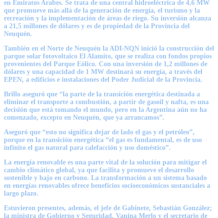
en Emiratos Arabes. Se trata de una central hidroeléctrica de 4,6 MW
que promueve más allá de la generación de energía, el turismo y la
recreación y la implementación de áreas de riego. Su inversión alcanza
a 21,5 millones de dólares y es de propiedad de la Provincia del
Neuquén.
También en el Norte de Neuquén la ADI-NQN inició la construcción del
parque solar fotovoltaico El Alamito, que se realiza con fondos propios
provenientes del Parque Eólico. Con una inversión de 1,2 millones de
dólares y una capacidad de 1 MW destinará su energía, a través del
EPEN, a edificios e instalaciones del Poder Judicial de la Provincia.
Brillo aseguró que “la parte de la transición energética destinada a
eliminar el transporte a combustión, a partir de gasoil y nafta, es una
decisión que está tomando el mundo, pero en la Argentina aún no ha
comenzado, excepto en Neuquén, que ya arrancamos”.
Aseguró que “esto no significa dejar de lado el gas y el petróleo”,
porque en la transición energética “el gas es fundamental, es de uso
infinito el gas natural para calefacción y uso doméstico”.
La energía renovable es una parte vital de la solución para mitigar el
cambio climático global, ya que facilita y promueve el desarrollo
sostenible y bajo en carbono. La transformación a un sistema basado
en energías renovables ofrece beneficios socioeconómicos sustanciales a
largo plazo.
Estuvieron presentes, además, el jefe de Gabinete, Sebastián González;
la ministra de Gobierno y Seguridad, Vanina Merlo y el secretario de