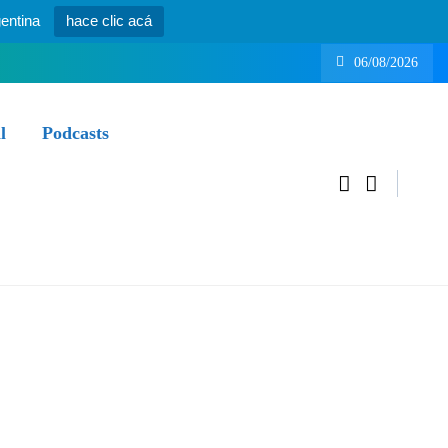
entina
hace clic acá
06/08/2026
l
Podcasts