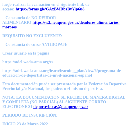
luego realizar la evaluación en el siguiente link de
acceso:
https://forms.gle/GAxBViDbzByYip6u8
– Constancia de NO DEUDOR
ALIMENTARIO
https://w2.neuquen.gov.ar/deudores-alimentarios-
morosos
REQUISITO NO EXCLUYENTE:
– Constancia de curso ANTIDOPAJE
Crear usuario en la página
https://adel.wada-ama.org/es
https://adel.wada-ama.org/learn/learning_plan/view/6/programa-de-
educacion-de-deportistas-de-nivel-nacional-espanol
Esta documentación puede ser presentada por la Federación Deportiva
Provincial y/o Nacional, los padres o el mismo deportista.
NOTA: LA DOCUMENTACION SE RECIBE DE MANERA DIGITAL
Y COMPLETA (NO PARCIAL) AL SIGUIENTE CORREO
ELECTRONICO
deportesbecas@neuquen.gov.ar
PERIODO DE INSCRIPCIÓN:
INICIO 23 de Marzo 2022