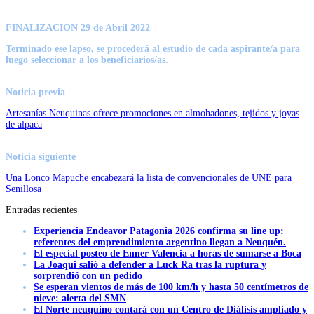
FINALIZACION 29 de Abril 2022
Terminado ese lapso, se procederá al estudio de cada aspirante/a para
luego seleccionar a los beneficiarios/as.
Noticia previa
Artesanías Neuquinas ofrece promociones en almohadones, tejidos y joyas
de alpaca
Noticia siguiente
Una Lonco Mapuche encabezará la lista de convencionales de UNE para
Senillosa
Entradas recientes
Experiencia Endeavor Patagonia 2026 confirma su line up:
referentes del emprendimiento argentino llegan a Neuquén.
El especial posteo de Enner Valencia a horas de sumarse a Boca
La Joaqui salió a defender a Luck Ra tras la ruptura y
sorprendió con un pedido
Se esperan vientos de más de 100 km/h y hasta 50 centímetros de
nieve: alerta del SMN
El Norte neuquino contará con un Centro de Diálisis ampliado y