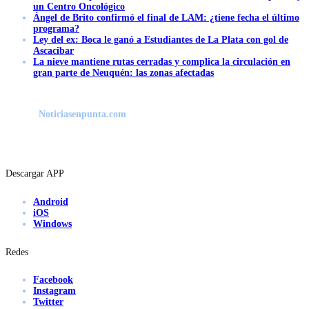
un Centro Oncológico
Ángel de Brito confirmó el final de LAM: ¿tiene fecha el último
programa?
Ley del ex: Boca le ganó a Estudiantes de La Plata con gol de
Ascacibar
La nieve mantiene rutas cerradas y complica la circulación en
gran parte de Neuquén: las zonas afectadas
Noticiasenpunta.com
Descargar APP
Android
iOS
Windows
Redes
Facebook
Instagram
Twitter