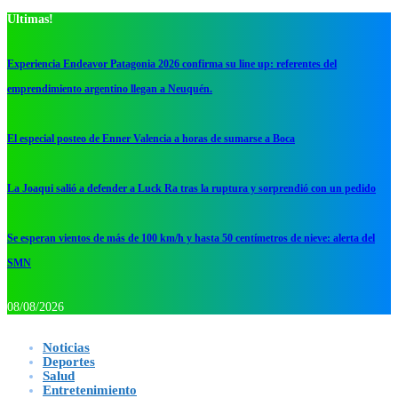
Ultimas!
Experiencia Endeavor Patagonia 2026 confirma su line up: referentes del
emprendimiento argentino llegan a Neuquén.
El especial posteo de Enner Valencia a horas de sumarse a Boca
La Joaqui salió a defender a Luck Ra tras la ruptura y sorprendió con un pedido
Se esperan vientos de más de 100 km/h y hasta 50 centímetros de nieve: alerta del
SMN
08/08/2026
Noticias
Deportes
Salud
Entretenimiento