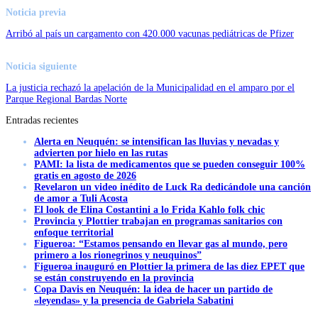
Noticia previa
Arribó al país un cargamento con 420.000 vacunas pediátricas de Pfizer
Noticia siguiente
La justicia rechazó la apelación de la Municipalidad en el amparo por el
Parque Regional Bardas Norte
Entradas recientes
Alerta en Neuquén: se intensifican las lluvias y nevadas y
advierten por hielo en las rutas
PAMI: la lista de medicamentos que se pueden conseguir 100%
gratis en agosto de 2026
Revelaron un video inédito de Luck Ra dedicándole una canción
de amor a Tuli Acosta
El look de Elina Costantini a lo Frida Kahlo folk chic
Provincia y Plottier trabajan en programas sanitarios con
enfoque territorial
Figueroa: “Estamos pensando en llevar gas al mundo, pero
primero a los rionegrinos y neuquinos”
Figueroa inauguró en Plottier la primera de las diez EPET que
se están construyendo en la provincia
Copa Davis en Neuquén: la idea de hacer un partido de
«leyendas» y la presencia de Gabriela Sabatini