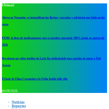
Ultimas!
Alerta en Neuquén: se intensifican las lluvias y nevadas y advierten por hielo en las
rutas
PAMI: la lista de medicamentos que se pueden conseguir 100% gratis en agosto de
2026
Revelaron un video inédito de Luck Ra dedicándole una canción de amor a Tuli
Acosta
El look de Elina Costantini a lo Frida Kahlo folk chic
06/08/2026
Noticias
Deportes