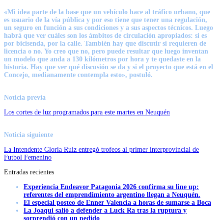
«Mi idea parte de la base que un vehículo hace al tráfico urbano, que
es usuario de la vía pública y por eso tiene que tener una regulación,
un seguro en función a sus condiciones y a sus aspectos técnicos. Luego
habrá que ver cuáles son los ámbitos de circulación apropiados: si es
por bicisenda, por la calle. También hay que discutir si requieren de
licencia o no. Yo creo que no, pero puede resultar que luego inventan
un modelo que anda a 130 kilómetros por hora y te quedaste en la
historia. Hay que ver qué discusión se da y si el proyecto que está en el
Concejo, medianamente contempla esto», postuló.
Noticia previa
Los cortes de luz programados para este martes en Neuquén
Noticia siguiente
La Intendente Gloria Ruiz entregó trofeos al primer interprovincial de
Futbol Femenino
Entradas recientes
Experiencia Endeavor Patagonia 2026 confirma su line up:
referentes del emprendimiento argentino llegan a Neuquén.
El especial posteo de Enner Valencia a horas de sumarse a Boca
La Joaqui salió a defender a Luck Ra tras la ruptura y
sorprendió con un pedido