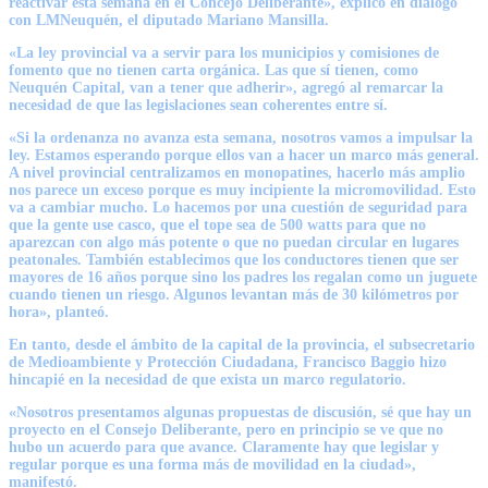
reactivar esta semana en el Concejo Deliberante», explicó en diálogo
con
LMNeuquén
, el diputado Mariano Mansilla.
«La ley provincial va a servir para los municipios y comisiones de
fomento que no tienen carta orgánica. Las que sí tienen, como
Neuquén Capital, van a tener que adherir», agregó al remarcar la
necesidad de que las legislaciones sean coherentes entre sí.
«Si la ordenanza no avanza esta semana, nosotros vamos a impulsar la
ley. Estamos esperando porque ellos van a hacer un marco más general.
A nivel provincial centralizamos en monopatines, hacerlo más amplio
nos parece un exceso porque es muy incipiente la micromovilidad. Esto
va a cambiar mucho. Lo hacemos por una cuestión de seguridad para
que la gente use casco, que el tope sea de 500 watts para que no
aparezcan con algo más potente o que no puedan circular en lugares
peatonales. También establecimos que los conductores tienen que ser
mayores de 16 años porque sino los padres los regalan como un juguete
cuando tienen un riesgo. Algunos levantan más de 30 kilómetros por
hora», planteó.
En tanto, desde el ámbito de la capital de la provincia, el subsecretario
de Medioambiente y Protección Ciudadana, Francisco Baggio hizo
hincapié en la necesidad de que exista un marco regulatorio.
«Nosotros presentamos algunas propuestas de discusión, sé que hay un
proyecto en el Consejo Deliberante, pero en principio se ve que no
hubo un acuerdo para que avance. Claramente hay que legislar y
regular porque es una forma más de movilidad en la ciudad»,
manifestó.