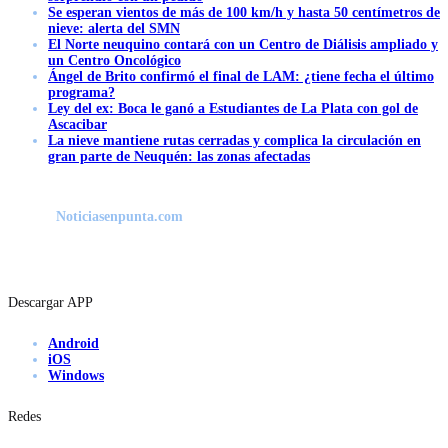
Se esperan vientos de más de 100 km/h y hasta 50 centímetros de
nieve: alerta del SMN
El Norte neuquino contará con un Centro de Diálisis ampliado y
un Centro Oncológico
Ángel de Brito confirmó el final de LAM: ¿tiene fecha el último
programa?
Ley del ex: Boca le ganó a Estudiantes de La Plata con gol de
Ascacibar
La nieve mantiene rutas cerradas y complica la circulación en
gran parte de Neuquén: las zonas afectadas
Noticiasenpunta.com
Descargar APP
Android
iOS
Windows
Redes