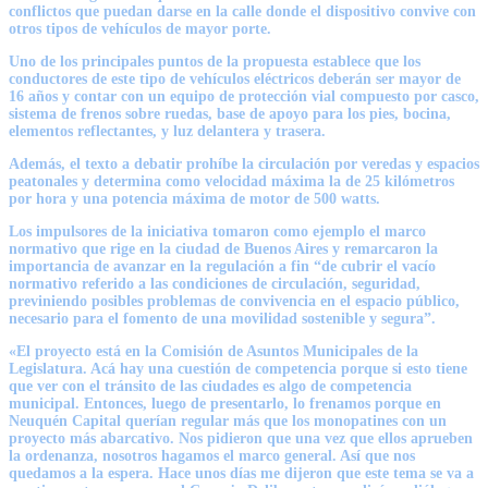
conflictos que puedan darse en la calle donde el dispositivo convive con
otros tipos de vehículos de mayor porte.
Uno de los principales puntos de la propuesta establece que los
conductores de este tipo de vehículos eléctricos deberán ser mayor de
16 años y contar con un equipo de protección vial compuesto por casco,
sistema de frenos sobre ruedas, base de apoyo para los pies, bocina,
elementos reflectantes, y luz delantera y trasera.
Además, el texto a debatir prohíbe la circulación por veredas y espacios
peatonales y determina como velocidad máxima la de 25 kilómetros
por hora y una potencia máxima de motor de 500 watts.
Los impulsores de la iniciativa tomaron como ejemplo el marco
normativo que rige en la ciudad de Buenos Aires y remarcaron la
importancia de avanzar en la regulación a fin “de cubrir el vacío
normativo referido a las condiciones de circulación, seguridad,
previniendo posibles problemas de convivencia en el espacio público,
necesario para el fomento de una movilidad sostenible y segura”.
«El proyecto está en la Comisión de Asuntos Municipales de la
Legislatura. Acá hay una cuestión de competencia porque si esto tiene
que ver con el tránsito de las ciudades es algo de competencia
municipal. Entonces, luego de presentarlo, lo frenamos porque en
Neuquén Capital querían regular más que los monopatines con un
proyecto más abarcativo. Nos pidieron que una vez que ellos aprueben
la ordenanza, nosotros hagamos el marco general. Así que nos
quedamos a la espera. Hace unos días me dijeron que este tema se va a