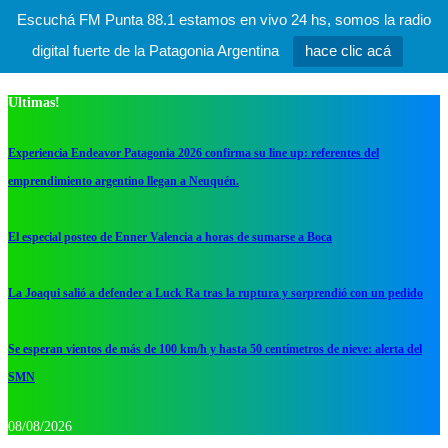
Escuchá FM Punta 88.1 estamos en vivo 24 hs, somos la radio
digital fuerte de la Patagonia Argentina
hace clic acá
Ultimas!
Experiencia Endeavor Patagonia 2026 confirma su line up: referentes del
emprendimiento argentino llegan a Neuquén.
El especial posteo de Enner Valencia a horas de sumarse a Boca
La Joaqui salió a defender a Luck Ra tras la ruptura y sorprendió con un pedido
Se esperan vientos de más de 100 km/h y hasta 50 centímetros de nieve: alerta del
SMN
08/08/2026