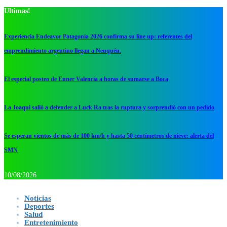
Ultimas!
Experiencia Endeavor Patagonia 2026 confirma su line up: referentes del
emprendimiento argentino llegan a Neuquén.
El especial posteo de Enner Valencia a horas de sumarse a Boca
La Joaqui salió a defender a Luck Ra tras la ruptura y sorprendió con un pedido
Se esperan vientos de más de 100 km/h y hasta 50 centímetros de nieve: alerta del
SMN
10/08/2026
Noticias
Deportes
Salud
Entretenimiento