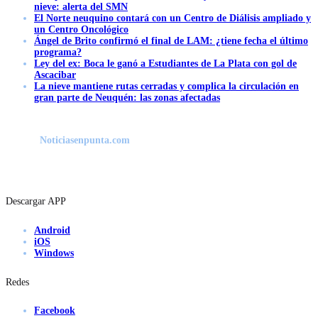
nieve: alerta del SMN
El Norte neuquino contará con un Centro de Diálisis ampliado y
un Centro Oncológico
Ángel de Brito confirmó el final de LAM: ¿tiene fecha el último
programa?
Ley del ex: Boca le ganó a Estudiantes de La Plata con gol de
Ascacibar
La nieve mantiene rutas cerradas y complica la circulación en
gran parte de Neuquén: las zonas afectadas
Noticiasenpunta.com
Descargar APP
Android
iOS
Windows
Redes
Facebook