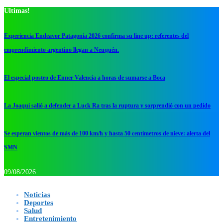
Ultimas!
Experiencia Endeavor Patagonia 2026 confirma su line up: referentes del
emprendimiento argentino llegan a Neuquén.
El especial posteo de Enner Valencia a horas de sumarse a Boca
La Joaqui salió a defender a Luck Ra tras la ruptura y sorprendió con un pedido
Se esperan vientos de más de 100 km/h y hasta 50 centímetros de nieve: alerta del
SMN
09/08/2026
Noticias
Deportes
Salud
Entretenimiento