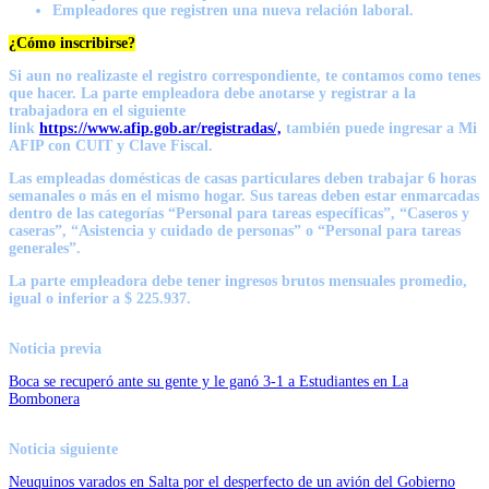
Empleadores que registren una nueva relación laboral.
¿Cómo inscribirse?
Si aun no realizaste el registro correspondiente, te contamos como tenes
que hacer. La parte empleadora debe anotarse y registrar a la
trabajadora en el siguiente
link
https://www.afip.gob.ar/registradas/,
también puede ingresar a Mi
AFIP con CUIT y Clave Fiscal.
Las empleadas domésticas de casas particulares deben trabajar 6 horas
semanales o más en el mismo hogar. Sus tareas deben estar enmarcadas
dentro de las categorías “Personal para tareas específicas”, “Caseros y
caseras”, “Asistencia y cuidado de personas” o “Personal para tareas
generales”.
La parte empleadora debe tener ingresos brutos mensuales promedio,
igual o inferior a $ 225.937.
Noticia previa
Boca se recuperó ante su gente y le ganó 3-1 a Estudiantes en La
Bombonera
Noticia siguiente
Neuquinos varados en Salta por el desperfecto de un avión del Gobierno