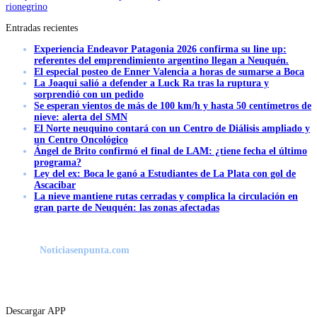
rionegrino
Entradas recientes
Experiencia Endeavor Patagonia 2026 confirma su line up:
referentes del emprendimiento argentino llegan a Neuquén.
El especial posteo de Enner Valencia a horas de sumarse a Boca
La Joaqui salió a defender a Luck Ra tras la ruptura y
sorprendió con un pedido
Se esperan vientos de más de 100 km/h y hasta 50 centímetros de
nieve: alerta del SMN
El Norte neuquino contará con un Centro de Diálisis ampliado y
un Centro Oncológico
Ángel de Brito confirmó el final de LAM: ¿tiene fecha el último
programa?
Ley del ex: Boca le ganó a Estudiantes de La Plata con gol de
Ascacibar
La nieve mantiene rutas cerradas y complica la circulación en
gran parte de Neuquén: las zonas afectadas
Noticiasenpunta.com
Descargar APP