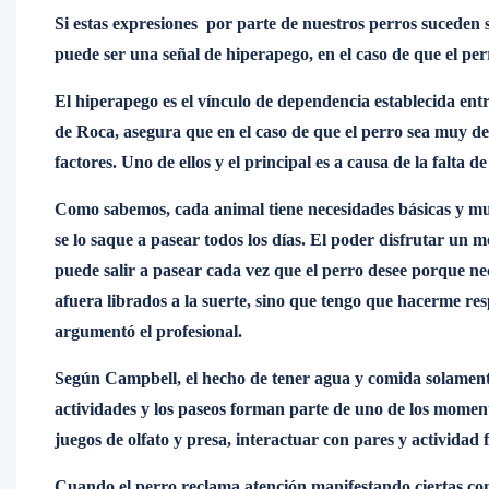
Si estas expresiones por parte de nuestros perros suceden
puede ser una señal de hiperapego, en el caso de que el per
El hiperapego es el vínculo de dependencia establecida ent
de Roca, asegura que en el caso de que el perro sea muy de
factores. Uno de ellos y el principal es a causa de la falta 
Como sabemos, cada animal tiene necesidades básicas y muy d
se lo saque a pasear todos los días. El poder disfrutar un
puede salir a pasear cada vez que el perro desee porque nec
afuera librados a la suerte, sino que tengo que hacerme re
argumentó el profesional.
Según Campbell, el hecho de tener agua y comida solamente 
actividades y los paseos forman parte de uno de los moment
juegos de olfato y presa, interactuar con pares y actividad 
Cuando el perro reclama atención manifestando ciertas co