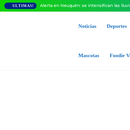
Alerta en Neuquén: se intensifican las lluv
ULTIMAS!
Noticias
Deportes
Mascotas
Foodie V