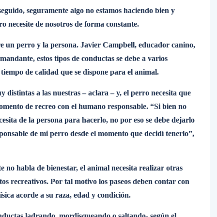
 seguido, seguramente algo no estamos haciendo bien y
ro necesite de nosotros de forma constante.
re un perro y la persona. Javier Campbell, educador canino,
mandante, estos tipos de conductas se debe a varios
de tiempo de calidad que se dispone para el animal.
istintas a las nuestras – aclara – y, el perro necesita que
 momento de recreo con el humano responsable. “Si bien no
esita de la persona para hacerlo, no por eso se debe dejarlo
sponsable de mi perro desde el momento que decidí tenerlo”,
no habla de bienestar, el animal necesita realizar otras
os recreativos. Por tal motivo los paseos deben contar con
física acorde a su raza, edad y condición.
nductas ladrando, mordisqueando o saltando- según el