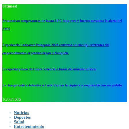
Ultimas!
Pronostican temperaturas de hasta 11°C bajo cero y fuertes nevadas: la alerta del
SMN
Experiencia Endeavor Patagonia 2026 confirma su line up: referentes del
emprendimiento argentino llegan a Neuquén.
El especial posteo de Enner Valencia a horas de sumarse a Boca
La Joaqui salió a defender a Luck Ra tras la ruptura y sorprendió con un pedido
10/08/2026
Noticias
Deportes
Salud
Entretenimiento