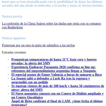
lunes que se irán intensificando con la posibilidad de dejar las últimas
nevadas del año desde el miércoles a la noche y hasta el viernes feriado.
Noticia previa
La confesión de la China Suárez sobre las dudas que tenía con su romance
con Rusherking
Noticia siguiente
Postergan por un mes la quita de subsidios a las tarifas
Entradas recientes
Pronostican temperaturas de hasta 11°C bajo cero y fuertes
nevadas: la alerta del SMN
Experiencia Endeavor Patagonia 2026 confirma su line up:
referentes del emprendimiento argentino llegan a Neuquén.
El especial posteo de Enner Valencia a horas de sumarse a Boca
La Joaqui salió a defender a Luck Ra tras la ruptura y
sorprendió con un pedido
Se esperan vientos de más de 100 km/h y hasta 50 centímetros de
nieve: alerta del SMN
El Norte neuquino contará con un Centro de Diálisis ampliado y
un Centro Oncológico
Ángel de Brito confirmó el final de LAM: ¿tiene fecha el último
programa?