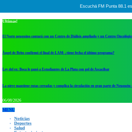
Escuchá FM Punta 88.1 esta
Ultimas!
El Norte neuquino contará con un Centro de Diálisis ampliado y un Centro Oncológic
Ángel de Brito confirmó el final de LAM: ¿tiene fecha el último programa?
Ley del ex: Boca le ganó a Estudiantes de La Plata con gol de Ascacibar
La nieve mantiene rutas cerradas y complica la circulación en gran parte de Neuquén: 
06/08/2026
MENU
Noticias
Deportes
Salud