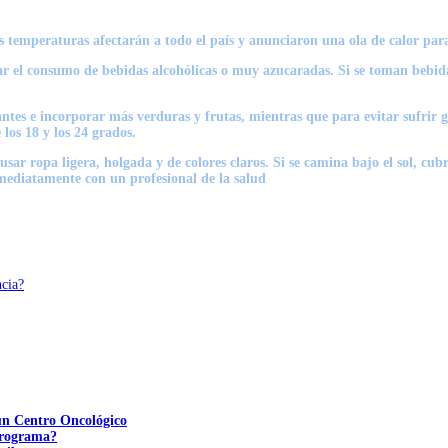
temperaturas afectarán a todo el país y anunciaron una ola de calor para 
r el consumo de bebidas alcohólicas o muy azucaradas. Si se toman bebida
ntes
e incorporar más verduras y frutas, mientras que para evitar sufrir g
los 18 y los 24 grados.
 usar ropa ligera, holgada y de colores claros. Si se camina bajo el sol, cu
inmediatamente con un profesional de la salud
ncia?
 un Centro Oncológico
 programa?