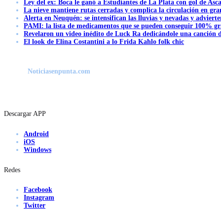
Ley del ex: Boca le ganó a Estudiantes de La Plata con gol de Asc
La nieve mantiene rutas cerradas y complica la circulación en gra
Alerta en Neuquén: se intensifican las lluvias y nevadas y advierte
PAMI: la lista de medicamentos que se pueden conseguir 100% gra
Revelaron un video inédito de Luck Ra dedicándole una canción d
El look de Elina Costantini a lo Frida Kahlo folk chic
Noticiasenpunta.com
Descargar APP
Android
iOS
Windows
Redes
Facebook
Instagram
Twitter