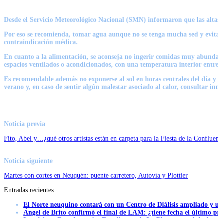
Desde el Servicio Meteorológico Nacional (SMN) informaron que las altas 
Por eso se recomienda, tomar agua aunque no se tenga mucha sed y evita
contraindicación médica.
En cuanto a la alimentación, se aconseja
no ingerir comidas muy abunda
espacios ventilados o acondicionados, con una temperatura interior entre 
Es recomendable además
no exponerse al sol
en horas centrales del día y
verano y, en caso de sentir algún malestar asociado al calor, consultar 
Noticia previa
Fito, Abel y…¿qué otros artistas están en carpeta para la Fiesta de la Conflue
Noticia siguiente
Martes con cortes en Neuquén: puente carretero, Autovía y Plottier
Entradas recientes
El Norte neuquino contará con un Centro de Diálisis ampliado y
Ángel de Brito confirmó el final de LAM: ¿tiene fecha el último