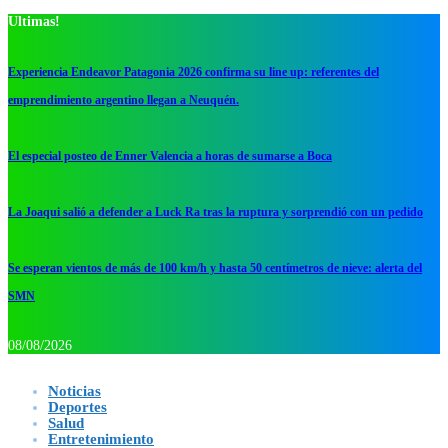
Ultimas!
Experiencia Endeavor Patagonia 2026 confirma su line up: referentes del
emprendimiento argentino llegan a Neuquén.
El especial posteo de Enner Valencia a horas de sumarse a Boca
La Joaqui salió a defender a Luck Ra tras la ruptura y sorprendió con un pedido
Se esperan vientos de más de 100 km/h y hasta 50 centímetros de nieve: alerta del
SMN
08/08/2026
Noticias
Deportes
Salud
Entretenimiento