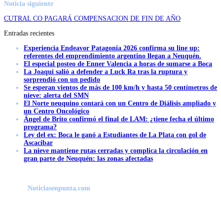
Noticia siguiente
CUTRAL CO PAGARÁ COMPENSACION DE FIN DE AÑO
Entradas recientes
Experiencia Endeavor Patagonia 2026 confirma su line up:
referentes del emprendimiento argentino llegan a Neuquén.
El especial posteo de Enner Valencia a horas de sumarse a Boca
La Joaqui salió a defender a Luck Ra tras la ruptura y
sorprendió con un pedido
Se esperan vientos de más de 100 km/h y hasta 50 centímetros de
nieve: alerta del SMN
El Norte neuquino contará con un Centro de Diálisis ampliado y
un Centro Oncológico
Ángel de Brito confirmó el final de LAM: ¿tiene fecha el último
programa?
Ley del ex: Boca le ganó a Estudiantes de La Plata con gol de
Ascacibar
La nieve mantiene rutas cerradas y complica la circulación en
gran parte de Neuquén: las zonas afectadas
Noticiasenpunta.com