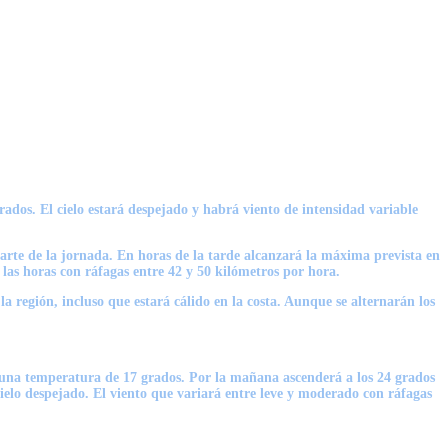
ados. El cielo estará despejado y habrá viento de intensidad variable
rte de la jornada. En horas de la tarde alcanzará la máxima prevista en
 las horas con ráfagas entre 42 y 50 kilómetros por hora.
a región, incluso que estará cálido en la costa. Aunque se alternarán los
n una temperatura de 17 grados. Por la mañana ascenderá a los 24 grados
ielo despejado. El viento que variará entre leve y moderado con ráfagas