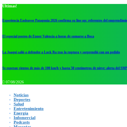
Ultimas!
Experiencia Endeavor Patagonia 2026 confirma su line up: referentes del emprendimi
El especial posteo de Enner Valencia a horas de sumarse a Boca
La Joaqui salió a defender a Luck Ra tras la ruptura y sorprendió con un pedido
Se esperan vientos de más de 100 km/h y hasta 50 centímetros de nieve: alerta del SM
07/08/2026
Noticias
Deportes
Salud
Entretenimiento
Energía
Infomercial
Podcasts
Mascotas