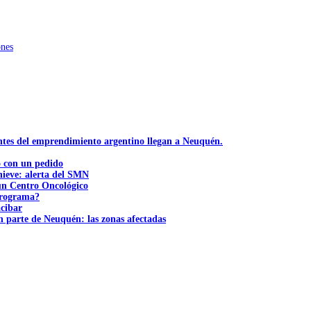
ones
ntes del emprendimiento argentino llegan a Neuquén.
ó con un pedido
nieve: alerta del SMN
 un Centro Oncológico
 programa?
acibar
n parte de Neuquén: las zonas afectadas