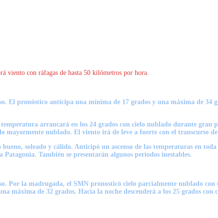
 viento con ráfagas de hasta 50 kilómetros por hora.
oso. El pronóstico anticipa una mínima de 17 grados y una máxima de 34 gr
temperatura arrancará en los 24 grados con cielo nublado durante gran pa
lo mayormente nublado. El viento irá de leve a fuerte con el transcurso de
bueno, soleado y cálido. Anticipó un ascenso de las temperaturas en toda l
a Patagonia. También se presentarán algunos períodos inestables.
ntoso. Por la madrugada, el SMN pronosticó cielo parcialmente nublado co
 una máxima de 32 grados. Hacia la noche descenderá a los 25 grados con c