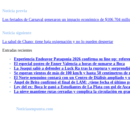
Noticia previa
Los feriados de Carnaval generaron un impacto económico de $106.704 mill
Noticia siguiente
La salud de Chano: tiene baja oxigenación y no lo pueden despertar
Entradas recientes
Experiencia Endeavor Patagonia 2026 confirma su line up: refere
El especial posteo de Enner Valencia a horas de sumarse a Boca
La Joaqui salió a defender a Luck Ra tras la ruptura y sorprendi
Se esperan vientos de más de 100 km/h y hasta 50 centímetros de 
El Norte neuquino contará con un Centro de Diálisis ampliado y
Ángel de Brito confirmó el final de LAM: ¿tiene fecha el último
Ley del ex: Boca le ganó a Estudiantes de La Plata con gol de Asc
La nieve mantiene rutas cerradas y complica la circulación en gra
Noticiasenpunta.com