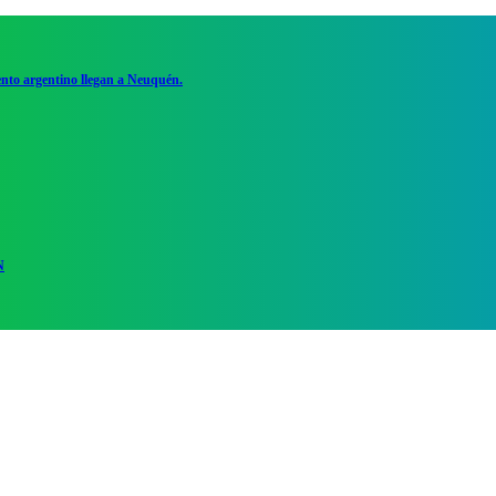
ento argentino llegan a Neuquén.
N