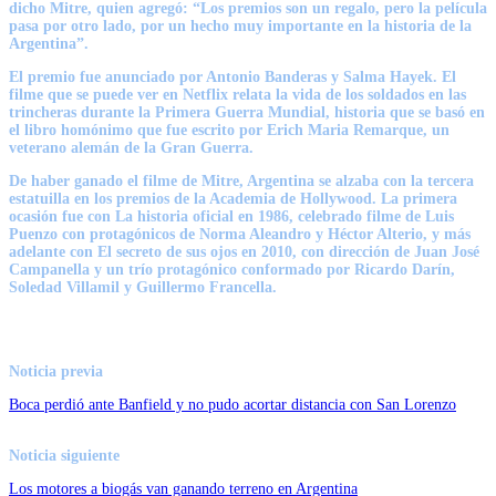
dicho Mitre, quien agregó:
“Los premios son un regalo, pero la película
pasa por otro lado, por un hecho muy importante en la historia de la
Argentina”.
El premio fue anunciado por Antonio Banderas y Salma Hayek. El
filme que se puede ver en Netflix relata la vida de los soldados en las
trincheras durante la Primera Guerra Mundial, historia que se basó en
el libro homónimo que fue escrito por Erich Maria Remarque, un
veterano alemán de la Gran Guerra.
De haber ganado el filme de Mitre, Argentina se alzaba con la tercera
estatuilla en los premios de la Academia de Hollywood.
La primera
ocasión fue con La historia oficial
en 1986, celebrado filme de Luis
Puenzo con protagónicos de Norma Aleandro y Héctor Alterio,
y más
adelante con El secreto de sus ojos
en 2010, con dirección de Juan José
Campanella y un trío protagónico conformado por Ricardo Darín,
Soledad Villamil y Guillermo Francella.
Noticia previa
Boca perdió ante Banfield y no pudo acortar distancia con San Lorenzo
Noticia siguiente
Los motores a biogás van ganando terreno en Argentina