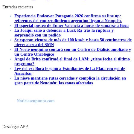
Entradas recientes
Experiencia Endeavor Patagonia 2026 confirma su line up:
referentes del emprendimiento argentino llegan a Neuquén.
El especial posteo de Enner Valencia a horas de sumarse a Boca
La Joaqui salió a defender a Luck Ra tras la ruptura y
sorprendió con un pedido
Se esperan vientos de más de 100 km/h y hasta 50 centímetros de
nieve: alerta del SMN
El Norte neuquino contará con un Centro de Diálisis ampliado y
un Centro Oncológico
Ángel de Brito confirmó el final de LAM: ¿tiene fecha el último
programa?
Ley del ex: Boca le ganó a Estudiantes de La Plata con gol de
Ascacibar
La nieve mantiene rutas cerradas y complica la circulación en
gran parte de Neuquén: las zonas afectadas
Noticiasenpunta.com
Descargar APP