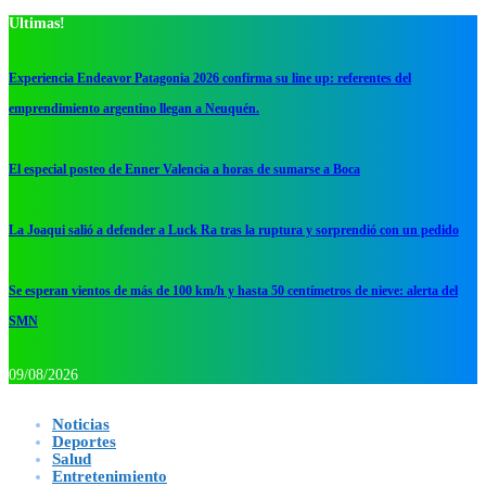
Ultimas!
Experiencia Endeavor Patagonia 2026 confirma su line up: referentes del
emprendimiento argentino llegan a Neuquén.
El especial posteo de Enner Valencia a horas de sumarse a Boca
La Joaqui salió a defender a Luck Ra tras la ruptura y sorprendió con un pedido
Se esperan vientos de más de 100 km/h y hasta 50 centímetros de nieve: alerta del
SMN
09/08/2026
Noticias
Deportes
Salud
Entretenimiento