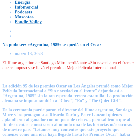
Energía
Infomercial
Podcasts
Mascotas
Foodie Valley
No pudo ser: «Argentina, 1985» se quedó sin el Oscar
marzo 13, 2023
El filme argentino de Santiago Mitre perdió ante «Sin novedad en el frente»
que se impuso y se llevó el premio a Mejor Película Internacional.
La edición 95 de los
premios Oscar
en Los Ángeles premió como
Mejor
Película Internacional
a “Sin novedad en el frente” dejando así a
“Argentina, 1985” sin la tan esperada tercera estatuilla. La producción
alemana se impuso también a “Close”, “Eo” y “The Quiet Girl”.
De la ceremonia participaron el director del filme argentino,
Santiago
Mitre
y los protagonistas
Ricardo Darín
y
Peter Lanzani
quienes
aplaudieron al ganador con un poco de tristeza, pero sabiendo que al
fin de cuentas le mostraron al mundo una de las historias más oscuras
de nuestro país. “Estamos muy contentos que este proyecto que
comenzó como una idea haya llegado hasta los Premios Oscar” había