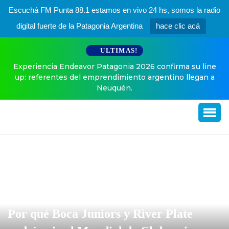
Escuchá FM Punta 88.1 estamos en vivo 24 hs, somos la radio
digital fuerte de la Patagonia Argentina
hace clic acá
ULTIMAS!
eavor Patagonia 2026 confirma su line
El especial posteo d
del emprendimiento argentino llegan a
Neuquén.
Por qué Boca Juniors y River Plate